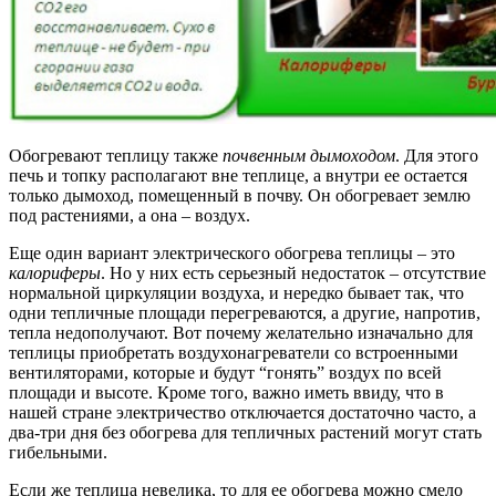
Обогревают теплицу также
почвенным дымоходом
.
Для этого
печь и топку располагают вне теплице, а внутри ее остается
только дымоход, помещенный в почву. Он обогревает землю
под растениями, а она – воздух.
Еще один вариант электрического обогрева теплицы – это
калориферы
.
Но у них есть серьезный недостаток – отсутствие
нормальной циркуляции воздуха, и нередко бывает так, что
одни тепличные площади перегреваются, а другие, напротив,
тепла недополучают. Вот почему желательно изначально для
теплицы приобретать воздухонагреватели со встроенными
вентиляторами, которые и будут “гонять” воздух по всей
площади и высоте. Кроме того, важно иметь ввиду, что в
нашей стране электричество отключается достаточно часто, а
два-три дня без обогрева для тепличных растений могут стать
гибельными.
Если же теплица невелика, то для ее обогрева можно смело