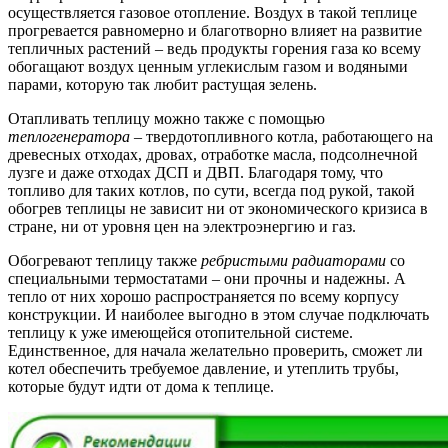
осуществляется газовое отопление. Воздух в такой теплице
прогревается равномерно и благотворно влияет на развитие
тепличных растений – ведь продукты горения газа ко всему
обогащают воздух ценным углекислым газом и водяными
парами, которую так любит растущая зелень.
Отапливать теплицу можно также с помощью
теплогенератора
– твердотопливного котла, работающего на
древесных отходах, дровах, отработке масла, подсолнечной
лузге и даже отходах ДСП и ДВП. Благодаря тому, что
топливо для таких котлов, по сути, всегда под рукой, такой
обогрев теплицы не зависит ни от экономического кризиса в
стране, ни от уровня цен на электроэнергию и газ.
Обогревают теплицу также
ребристыми радиаторами
со
специальными термостатами – они прочны и надежны. А
тепло от них хорошо распространяется по всему корпусу
конструкции. И наиболее выгодно в этом случае подключать
теплицу к уже имеющейся отопительной системе.
Единственное, для начала желательно проверить, сможет ли
котел обеспечить требуемое давление, и утеплить трубы,
которые будут идти от дома к теплице.