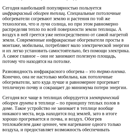
Сегодня наибольшей популярностью пользуется
инфракрасный обогрев теплиц
.
Специальные потолочные
обогреватели согревают землю и растения по той же
технологии, что и лучи солнца, но при этом равномерно
распределяя тепло по всей поверхности земли теплицы. А
воздух в ней греется уже непосредственно от самой нагретой
земли. Современные инфракрасные обогреватели просты в
монтаже, мобильны, потребляют мало электрической энергии
и их легко установить самостоятельно, без помощи электрика.
А самое главное – они не занимают полезную площадь,
потому что находятся на потолке.
Разновидность инфракрасного обогрева – это
термо-пленка
.
Конечно, она не настолько мобильна, как потолочные
обогреватели, зато куда лучше и равномернее прогревает
тепличную почву и сокращает до минимума потери энергии.
Сегодня все чаще в теплицах оборудуется
э
лектрический
об
огрев
грунта
в теплице – по принципу теплых полов в
доме. Такое устройство не занимает в теплице вообще
никакого места, ведь находится под землей, зато в итоге
хорошо прогревается и почва, и воздух. Обогрев
теплокабелем даже ценнее, чем нагревание одного только
воздуха, и предоставляет возможность обеспечивать