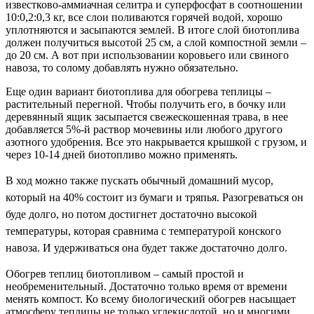
известково-аммиачная селитра и суперфосфат в соотношении
10:0,2:0,3 кг, все слои поливаются горячей водой, хорошо
уплотняются и засыпаются землей. В итоге слой биотоплива
должен получиться высотой 25 см, а слой компостной земли –
до 20 см. А вот при использовании коровьего или свиного
навоза, то солому добавлять нужно обязательно.
Еще один вариант биотоплива для обогрева теплицы –
растительный перегной. Чтобы получить его, в бочку или
деревянный ящик засыпается свежескошенная трава, в нее
добавляется 5%-й раствор мочевины или любого другого
азотного удобрения. Все это накрывается крышкой с грузом, и
через 10-14 дней биотопливо можно применять.
В ход можно также пускать обычный домашний мусор,
который на 40% состоит из бумаги и тряпья. Разогреваться он
буде долго, но потом достигнет достаточно высокой
температуры, которая сравнима с температурой конского
навоза. И удерживаться она будет также достаточно долго.
Обогрев теплиц биотопливом – самый простой и
необременительный. Достаточно только время от времени
менять компост. Ко всему биологический обогрев насыщает
атмосферу теплицы не только углекислотой, но и многими