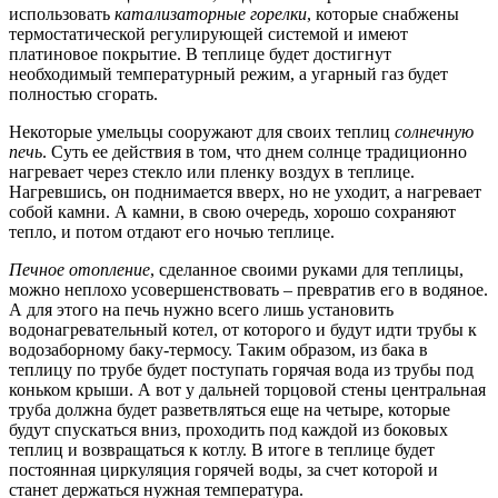
использовать
катализаторные горелки
,
которые снабжены
термостатической регулирующей системой и имеют
платиновое покрытие. В теплице будет достигнут
необходимый температурный режим, а угарный газ будет
полностью сгорать.
Некоторые умельцы сооружают для своих теплиц
солнечную
печь
.
Суть ее действия в том, что днем солнце традиционно
нагревает через стекло или пленку воздух в теплице.
Нагревшись, он поднимается вверх, но не уходит, а нагревает
собой камни. А камни, в свою очередь, хорошо сохраняют
тепло, и потом отдают его ночью теплице.
Печное отопление
,
сделанное своими руками для теплицы,
можно неплохо усовершенствовать – превратив его в водяное.
А для этого на печь нужно всего лишь установить
водонагревательный котел, от которого и будут идти трубы к
водозаборному баку-термосу. Таким образом, из бака в
теплицу по трубе будет поступать горячая вода из трубы под
коньком крыши. А вот у дальней торцовой стены центральная
труба должна будет разветвляться еще на четыре, которые
будут спускаться вниз, проходить под каждой из боковых
теплиц и возвращаться к котлу. В итоге в теплице будет
постоянная циркуляция горячей воды, за счет которой и
станет держаться нужная температура.