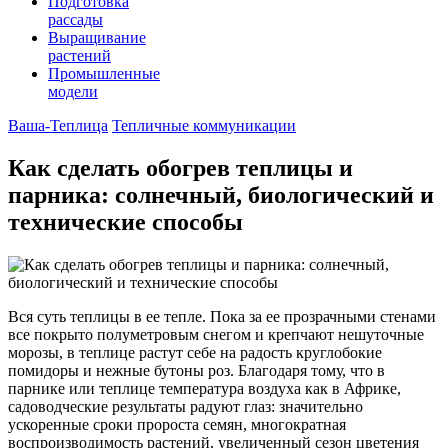
Подготовка
рассады
Выращивание
растений
Промышленные
модели
Ваша-Теплица
Тепличные коммуникации
Как сделать обогрев теплицы и
парника: солнечный, биологический и
технические способы
Вся суть теплицы в ее тепле. Пока за ее прозрачными стенами
все покрыто полуметровым снегом и крепчают нешуточные
морозы, в теплице растут себе на радость круглобокие
помидоры и нежные бутоны роз. Благодаря тому, что в
парнике или теплице температура воздуха как в Африке,
садоводческие результаты радуют глаз: значительно
ускоренные сроки пророста семян, многократная
воспроизводимость растений, увеличенный сезон цветения