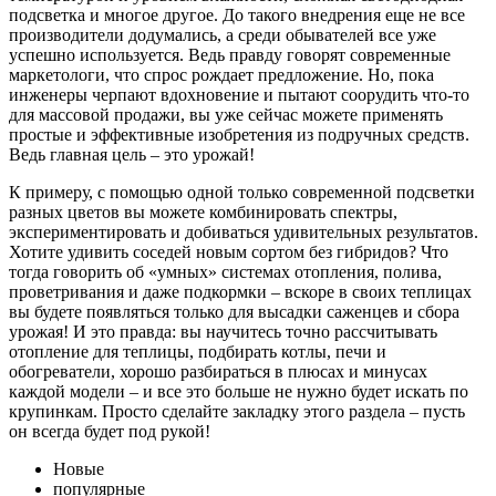
подсветка и многое другое. До такого внедрения еще не все
производители додумались, а среди обывателей все уже
успешно используется. Ведь правду говорят современные
маркетологи, что спрос рождает предложение. Но, пока
инженеры черпают вдохновение и пытают соорудить что-то
для массовой продажи, вы уже сейчас можете применять
простые и эффективные изобретения из подручных средств.
Ведь главная цель – это урожай!
К примеру, с помощью одной только современной подсветки
разных цветов вы можете комбинировать спектры,
экспериментировать и добиваться удивительных результатов.
Хотите удивить соседей новым сортом без гибридов? Что
тогда говорить об «умных» системах отопления, полива,
проветривания и даже подкормки – вскоре в своих теплицах
вы будете появляться только для высадки саженцев и сбора
урожая! И это правда: вы научитесь точно рассчитывать
отопление для теплицы, подбирать котлы, печи и
обогреватели, хорошо разбираться в плюсах и минусах
каждой модели – и все это больше не нужно будет искать по
крупинкам. Просто сделайте закладку этого раздела – пусть
он всегда будет под рукой!
Новые
популярные