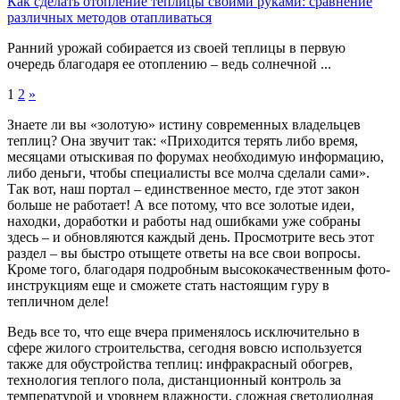
Как сделать отопление теплицы своими руками: сравнение
различных методов отапливаться
Ранний урожай собирается из своей теплицы в первую
очередь благодаря ее отоплению – ведь солнечной ...
1
2
»
Знаете ли вы «золотую» истину современных владельцев
теплиц? Она звучит так: «Приходится терять либо время,
месяцами отыскивая по форумах необходимую информацию,
либо деньги, чтобы специалисты все молча сделали сами».
Так вот, наш портал – единственное место, где этот закон
больше не работает! А все потому, что все золотые идеи,
находки, доработки и работы над ошибками уже собраны
здесь – и обновляются каждый день. Просмотрите весь этот
раздел – вы быстро отыщете ответы на все свои вопросы.
Кроме того, благодаря подробным высококачественным фото-
инструкциям еще и сможете стать настоящим гуру в
тепличном деле!
Ведь все то, что еще вчера применялось исключительно в
сфере жилого строительства, сегодня вовсю используется
также для обустройства теплиц: инфракрасный обогрев,
технология теплого пола, дистанционный контроль за
температурой и уровнем влажности, сложная светодиодная