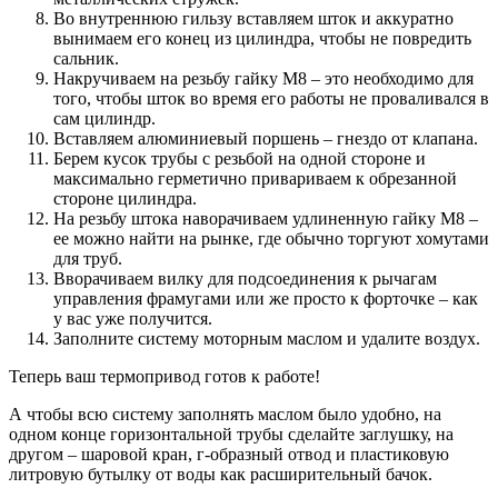
Во внутреннюю гильзу вставляем шток и аккуратно
вынимаем его конец из цилиндра, чтобы не повредить
сальник.
Накручиваем на резьбу гайку М8 – это необходимо для
того, чтобы шток во время его работы не проваливался в
сам цилиндр.
Вставляем алюминиевый поршень – гнездо от клапана.
Берем кусок трубы с резьбой на одной стороне и
максимально герметично привариваем к обрезанной
стороне цилиндра.
На резьбу штока наворачиваем удлиненную гайку М8 –
ее можно найти на рынке, где обычно торгуют хомутами
для труб.
Вворачиваем вилку для подсоединения к рычагам
управления фрамугами или же просто к форточке – как
у вас уже получится.
Заполните систему моторным маслом и удалите воздух.
Теперь ваш термопривод готов к работе!
А чтобы всю систему заполнять маслом было удобно, на
одном конце горизонтальной трубы сделайте заглушку, на
другом – шаровой кран, г-образный отвод и пластиковую
литровую бутылку от воды как расширительный бачок.