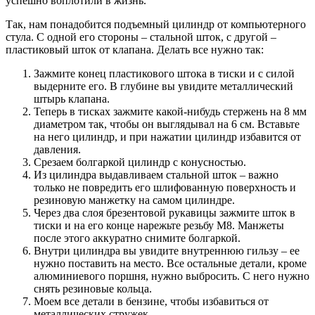
успешно воплотили в жизнь.
Так, нам понадобится подъемный цилиндр от компьютерного
стула. С одной его стороны – стальной шток, с другой –
пластиковый шток от клапана. Делать все нужно так:
Зажмите конец пластикового штока в тиски и с силой
выдерните его. В глубине вы увидите металлический
штырь клапана.
Теперь в тисках зажмите какой-нибудь стержень на 8 мм
диаметром так, чтобы он выглядывал на 6 см. Вставьте
на него цилиндр, и при нажатии цилиндр избавится от
давления.
Срезаем болгаркой цилиндр с конусностью.
Из цилиндра выдавливаем стальной шток – важно
только не повредить его шлифованную поверхность и
резиновую манжетку на самом цилиндре.
Через два слоя брезентовой рукавицы зажмите шток в
тиски и на его конце нарежьте резьбу М8. Манжеты
после этого аккуратно снимите болгаркой.
Внутри цилиндра вы увидите внутреннюю гильзу – ее
нужно поставить на место. Все остальные детали, кроме
алюминиевого поршня, нужно выбросить. С него нужно
снять резиновые кольца.
Моем все детали в бензине, чтобы избавиться от
металлических стружек.