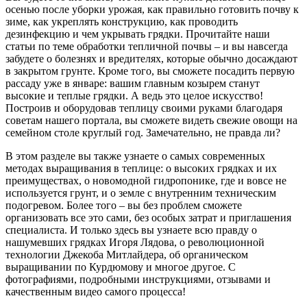
осенью после уборки урожая, как правильно готовить почву к
зиме, как укреплять конструкцию, как проводить
дезинфекцию и чем укрывать грядки. Прочитайте наши
статьи по теме обработки тепличной почвы – и вы навсегда
забудете о болезнях и вредителях, которые обычно досаждают
в закрытом грунте. Кроме того, вы сможете посадить первую
рассаду уже в январе: вашим главным козырем станут
высокие и теплые грядки. А ведь это целое искусство!
Построив и оборудовав теплицу своими руками благодаря
советам нашего портала, вы сможете видеть свежие овощи на
семейном столе круглый год. Замечательно, не правда ли?
В этом разделе вы также узнаете о самых современных
методах выращивания в теплице: о высоких грядках и их
преимуществах, о новомодной гидропонике, где и вовсе не
используется грунт, и о земле с внутренним техническим
подогревом. Более того – вы без проблем сможете
организовать все это сами, без особых затрат и приглашения
специалиста. И только здесь вы узнаете всю правду о
нашумевших грядках Игоря Лядова, о революционной
технологии Джекоба Митлайдера, об органическом
выращивании по Курдюмову и многое другое. С
фотографиями, подробными инструкциями, отзывами и
качественным видео самого процесса!