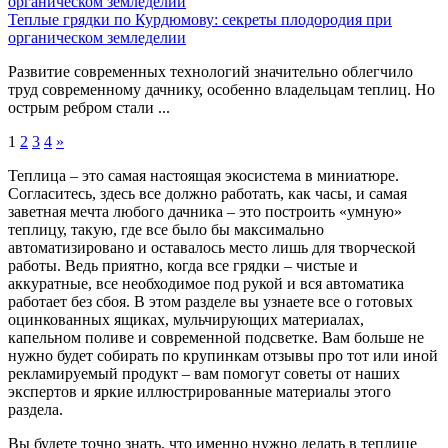
Теплые грядки по Курдюмову: секреты плодородия при
органическом земледелии
Развитие современных технологий значительно облегчило
труд современному дачнику, особенно владельцам теплиц. Но
острым ребром стали ...
1
2
3
4
»
Теплица – это самая настоящая экосистема в миниатюре.
Согласитесь, здесь все должно работать, как часы, и самая
заветная мечта любого дачника – это построить «умную»
теплицу, такую, где все было бы максимально
автоматизировано и оставалось место лишь для творческой
работы. Ведь приятно, когда все грядки – чистые и
аккуратные, все необходимое под рукой и вся автоматика
работает без сбоя. В этом разделе вы узнаете все о готовых
оцинкованных ящиках, мульчирующих материалах,
капельном поливе и современной подсветке. Вам больше не
нужно будет собирать по крупинкам отзывы про тот или иной
рекламируемый продукт – вам помогут советы от наших
экспертов и яркие иллюстрированные материалы этого
раздела.
Вы будете точно знать, что именно нужно делать в теплице