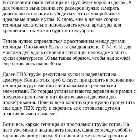
В основании такой теплицы из труб будет короб из досок. А
для точного вычисления его размеров нужно замерять
диагонали основания и убедиться, что сам короб имеет
идеальные прямые углы. К слову, еще в начале сборки
теплицы желательно использовать куски арматуры для
крепления – их можно будет потом убрать.
Теперь нужно определиться с расстоянием между дугами
теплицы. Оно может быть в таком диапазоне: 0,7-1 м. И для
монтажа дуг вдоль основания теплицы необходимо вбить
куски арматуры по 10 мм таким образом, чтобы над землей
еще оставалось около 30 см.
Далее ПВХ трубы режутся на куски и надеваются на
арматуру. Концы этих труб следует прикрепить к основанию
теплицы шурупами или специальными крепежными
элементами. По торцам устанавливаются деревянные рамки с
предусмотренными в них форточками и дверями для
проветривания. Поверх всей конструкции нужно пропустить
еще одну ПВХ трубу и скрепить ее с готовыми дугами
пластиковыми стяжками.
Вот и все, каркас теплицы из профильной трубы готов. На
него уже можно накидывать пленку, сшив ее между собой и
хорошо сварив утюгом. К основанию же пленка крепится