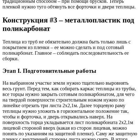
традиционным способом – при помощи брусков. Теперь
пленкой нужно туго обтянуть все форточки и двери теплицы.
Конструкция #3 – металлопластик под
поликарбонат
Теплица из труб не обязательно должна быть только лишь с
покрытием из пленки – ее можно сделать и под сотовый
поликарбонат. Главное – соблюдать последовательность ее
сборки.
Этап I. Подготовительные работы
На выбранном участке земли нужно тщательно выровнять
весь грунт. Перед тем, как собирать каркас теплицы из трубы,
все торцы нужно закрыть сотовым поликарбонатом, для чего
на твердой поверхности строительным ножом нужно по
линейке отрезать три листа 2х2,1м. Далее торцевую раму
теплицы нужно уложить в горизонтальное положение так,
чтобы и форточка, и дверь открывались наверх. На
поверхность торца укладывается лист поликарбоната 2х2,1м
лицевой стороной вверх (какая из сторон лицевая, можно
понять по указаниям на защитной пленке). Саму же защитную
пленку с внутренней стороны листа нужно снять. В итоге