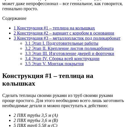
может даже непрофессионал – все гениальное, как говорится,
гениально просто.
Содержание
1
Конструкция #1 – теплица на колышках
2
Конструкция #2 – вариант с коробом в основании
3
Конструкция #3 – металлопластик под поликарбонат
3.1
Этап I. Подготовительные работы
3.2
Этап II. Крепление листов поликарбоната
3.3
Этап III. Изготовление дверей и форточки
3.4
Этап IV. Сборка всей конструкции
3.5
Этап V. Монтаж покрытия
Конструкция #1 – теплица на
колышках
Сделать теплицы своими руками из труб своими руками
проще простого. Для этого необходимо всего лишь заготовить
необходимые детали и можно приступать к действию:
2 ПВХ трубы 3,5 м (A)
2 ПВХ трубы 3,6 м (B)
5 ПВХ труб 5,58 м (C)