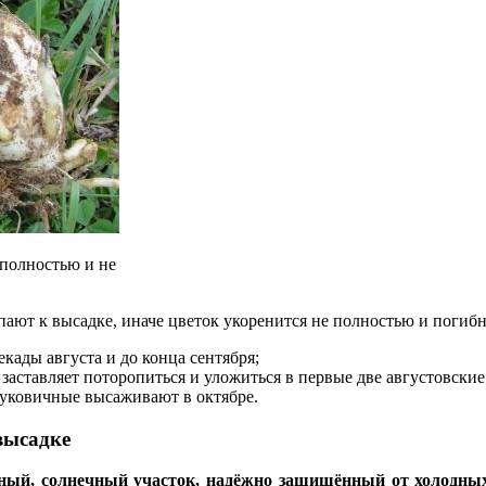
 полностью и не
пают к высадке, иначе цветок укоренится не полностью и погибн
кады августа и до конца сентября;
заставляет поторопиться и уложиться в первые две августовские
 луковичные высаживают в октябре.
высадке
ый, солнечный участок, надёжно защищённый от холодны