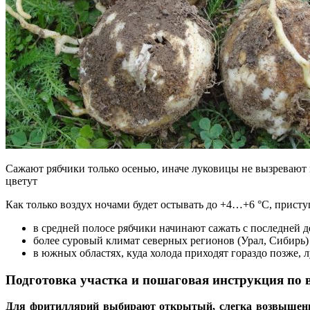
Сажают рябчики только осенью, иначе луковицы не вызревают
цветут
Как только воздух ночами будет остывать до +4…+6 °C, присту
в средней полосе рябчики начинают сажать с последней де
более суровый климат северных регионов (Урал, Сибирь) 
в южных областях, куда холода приходят гораздо позже,
Подготовка участка и пошаговая инструкция по 
Для фритиллярий выбирают открытый, слегка возвышенн