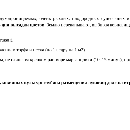
оздухопроницаемых, очень рыхлых, плодородных супесчаных 
о дня высадки цветов
. Землю перекапывают, выбирая корневищ
такан).
нием торфа и песка (по 1 ведру на 1 м2).
м, не слишком крепком растворе марганцовки (10–15 минут), п
луковичных культур: глубина размещения луковиц должна вт