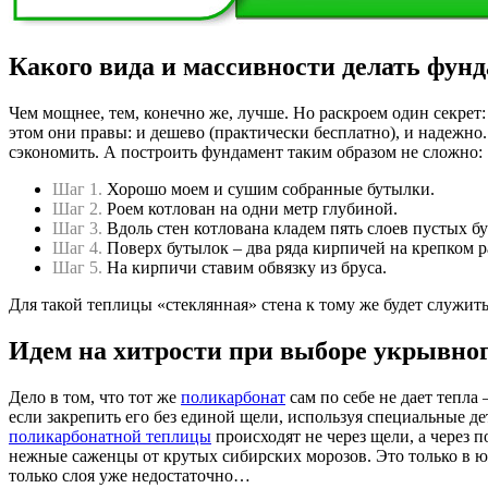
Какого вида и массивности делать фун
Чем мощнее, тем, конечно же, лучше. Но раскроем один секрет
этом они правы: и дешево (практически бесплатно), и надежно.
сэкономить. А построить фундамент таким образом не сложно:
Шаг 1.
Хорошо моем и сушим собранные бутылки.
Шаг 2.
Роем котлован на одни метр глубиной.
Шаг 3.
Вдоль стен котлована кладем пять слоев пустых бу
Шаг 4.
Поверх бутылок – два ряда кирпичей на крепком р
Шаг 5.
На кирпичи ставим обвязку из бруса.
Для такой теплицы «стеклянная» стена к тому же будет служит
Идем на хитрости при выборе укрывног
Дело в том, что тот же
поликарбонат
сам по себе не дает тепла
если закрепить его без единой щели, используя специальные де
поликарбонатной теплицы
происходят не через щели, а через 
нежные саженцы от крутых сибирских морозов. Это только в ю
только слоя уже недостаточно…