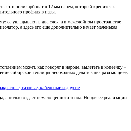
иты: это поликарбонат в 12 мм слоем, который крепится к
инительного профиля в пазы.
ому: ее укладывают в два слоя, а в межслойном пространстве
изолятор, а здесь его еще дополнительно качает маленькая
оплением может, как говорят в народе, вылететь в копеечку –
пление сибирской теплицы необходимо делать в два раза мощнее,
акрасные, газовые, кабельные и другие
а, а ночью отдает немало ценного тепла. Но для ее реализации