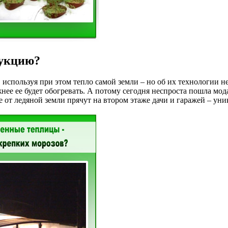
рукцию?
используя при этом тепло самой земли – но об их технологии не 
жнее ее будет обогревать. А потому сегодня неспроста пошла мод
е от ледяной земли прячут на втором этаже дачи и гаражей – ун