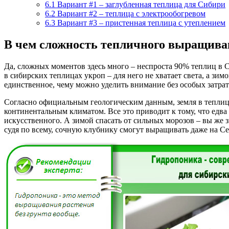
6.1
Вариант #1 – заглубленная теплица для Сибири
6.2
Вариант #2 – теплица с электрообогревом
6.3
Вариант #3 – пристенная теплица с утеплением
В чем сложность тепличного выращива
Да, сложных моментов здесь много – неспроста 90% теплиц в С
в сибирских теплицах укроп – для него не хватает света, а зи
единственное, чему можно уделить внимание без особых затрат 
Согласно официальным геологическим данным, земля в теплице 
континентальным климатом. Все это приводит к тому, что едва
искусственного. А зимой спасать от сильных морозов – вы же з
судя по всему, сочную клубнику смогут выращивать даже на Се