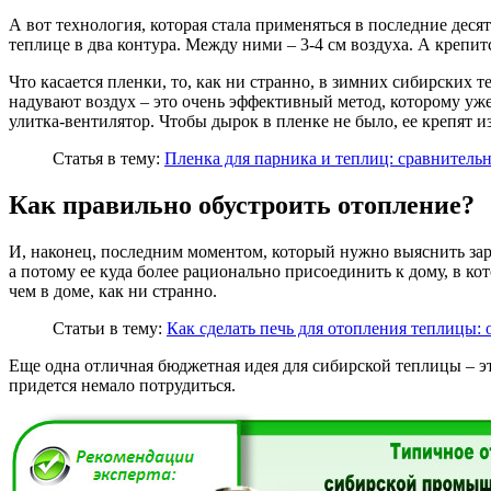
А вот технология, которая стала применяться в последние деся
теплице в два контура. Между ними – 3-4 см воздуха. А крепи
Что касается пленки, то, как ни странно, в зимних сибирских 
надувают воздух – это очень эффективный метод, которому уже д
улитка-вентилятор. Чтобы дырок в пленке не было, ее крепят и
Статья в тему:
Пленка для парника и теплиц: сравнительн
Как правильно обустроить отопление?
И, наконец, последним моментом, который нужно выяснить заран
а потому ее куда более рационально присоединить к дому, в ко
чем в доме, как ни странно.
Статьи в тему:
Как сделать печь для отопления теплицы:
Еще одна отличная бюджетная идея для сибирской теплицы – это
придется немало потрудиться.