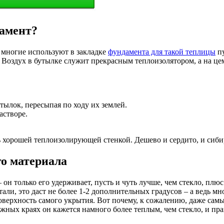
дамент?
: многие используют в закладке
фундамента для такой теплицы
пу
 Воздух в бутылке служит прекрасным теплоизолятором, а на цем
тылок, пересыпая по ходу их землей.
астворе.
ь хорошей теплоизолирующей стенкой. Дешево и сердито, и сиби
о материала
 – он только его удерживает, пусть и чуть лучше, чем стекло, пл
тали, это даст не более 1-2 дополнительных градусов – а ведь м
поверхность самого укрытия. Вот почему, к сожалению, даже сам
жных краях он кажется намного более теплым, чем стекло, и пр