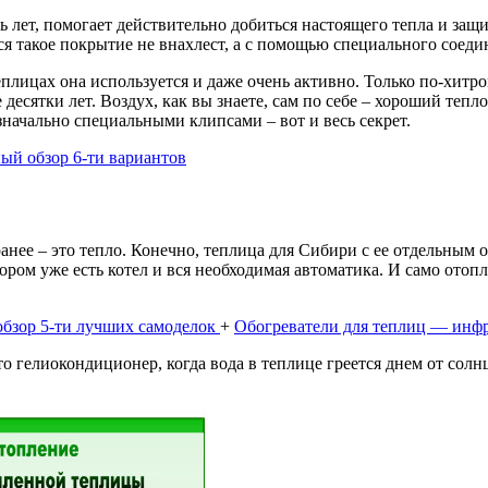
ть лет, помогает действительно добиться настоящего тепла и защ
тся такое покрытие не внахлест, а с помощью специального соед
теплицах она используется и даже очень активно. Только по-хитр
есятки лет. Воздух, как вы знаете, сам по себе – хороший тепло
значально специальными клипсами – вот и весь секрет.
ый обзор 6-ти вариантов
ее – это тепло. Конечно, теплица для Сибири с ее отдельным от
тором уже есть котел и вся необходимая автоматика. И само ото
 обзор 5-ти лучших самоделок
+
Обогреватели для теплиц — инфр
 гелиокондиционер, когда вода в теплице греется днем от солнц