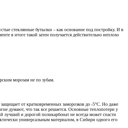
стые стеклянные бутылки – как основание под постройку. И в
енте в итоге такой затеи получается действительно неплохо
рским морозам не по зубам.
юс защищает от кратковременных заморозков до -5°С. Но даже
ногие думают, что так все решается. Основные теплопотери у
ый лучший и дорогой поликарбонат не всегда может спасти
актически универсальным материалом, в Сибири одного его