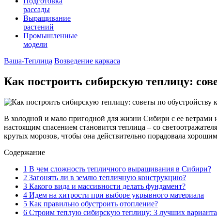
Подготовка
рассады
Выращивание
растений
Промышленные
модели
Ваша-Теплица
Возведение каркаса
Как построить сибирскую теплицу: сов
В холодной и мало пригодной для жизни Сибири с ее ветрами и
настоящим спасением становится теплица – со светоотражател
крутых морозов, чтобы она действительно порадовала хорошим
Содержание
1
В чем сложность тепличного выращивания в Сибири?
2
Загонять ли в землю тепличную конструкцию?
3
Какого вида и массивности делать фундамент?
4
Идем на хитрости при выборе укрывного материала
5
Как правильно обустроить отопление?
6
Строим теплую сибирскую теплицу: 3 лучших варианта