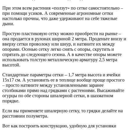
При этом всем растения «ползут» по сетке самостоятельно –
при помощи усиков. А современные агрономные сетки
настолько прочны, что даже удерживают на себе тяжелые
дыни.
Простую пластиковую сетку можно приобрести на рынке –
она продается в рулонах шириной 2 метра. Проденьте внизу и
вверху сетки проволоку или шнур, и натяните их между
опорами. Осенью сетку легко снять с опоры, скрутить и
спрятать до следующего сезона. А в качестве опоры можете
использовать толстую металлическую арматуру 2,5 метра
высотой.
Стандартные параметры сетки – 1,7 метра высота и ячейки
15х17 см. А установить ее в теплице вообще проще простого
– просто натяните между установленными заранее
столбиками прямо над грядками с растениями. Высаживайте
огурцы по обе стороны шпалерной сетки, в шахматном
порядке.
Если вы применяете шпалерную сетку, то грядки делайте на
расстоянии полуметра.
Вот как построить конструкцию, удобную для установки