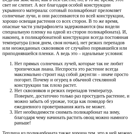
свет не слепит. А все благодаря особой конструкции
укрывного материала: сотовый поликарбонат преломляет
солнечные лучи, и они рассеиваются по всей конструкции,
хорошо освещая растения со всех сторон. В то же время,
опасные части ультрафиолета задерживаются (вы видели
специальную пленку на одной из сторон поликарбоната). И,
наконец, в поликарбонатной конструкции всегда постоянная
температура (своя днем, своя ночью), нет резких перепадов
или неожиданных сквозняков от случайно порвавшейся или
приподнявшейся пленки. А ведь это – идеальные условия:
Нет прямых солнечных лучей, которые так не любит
тропическая лиана. Неспроста это растение всегда
максимально строит над собой джунгли – иначе просто
погорит. Почему и огурец в обычной стеклянной
конструкции так плохо растет.
Нет сквозняков и резких перепадов температур.
Поверьте, достаточно только раз простудить растение, и
можно забыть об урожае, тогда как помидор без
ежедневного проветривания жить не может.
Нет необходимости снимать поликарбонат на зиму,
благодаря чему начинать растить овощ можно намного
раньше!
Теплица из поликарбоната также хороша тем, что в ней можно