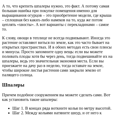
А то, что крепить шпалеры нужно, это факт. А потому самая
большая ошибка при покупке помещения именно для
выращивания огурцов – это приобретение модели, где крыша
– сплошная без каких-либо намеков на то, куда же потом
цеплять «хвосты». А вот варианты с перекладинами – самое
то.
К слову, овощи в теплице не всегда подвязывают. Иногда это
растение оставляют виться по земле, как это часто бывает на
открытых пространствах. И в обоих методах есть свои плюсы
и минусы. Просто запомните одну вещь: если вы можете
поливать плоды хотя бы через день, тогда подвешивайте их на
шпалеры, ведь это значительная экономия места. Если вы
приезжаете на дачу раз в неделю, тогда оставьте на земле,
чтобы широкие листья растения сами закрыли землю от
палящего солнца.
Шпалеры
Причем подобное сооружением вы можете сделать сами. Вот
как установить такие шпалеры:
Шаг 1. В концах ряда воткните колья по метру высотой.
Шаг 2. Между кольями натяните шнур, и от него к