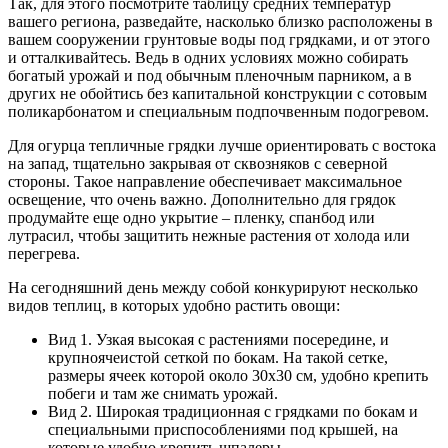
Так, для этого посмотрите таблицу средних температур
вашего региона, разведайте, насколько близко расположены в
вашем сооружении грунтовые воды под грядками, и от этого
и отталкивайтесь. Ведь в одних условиях можно собирать
богатый урожай и под обычным пленочным парником, а в
других не обойтись без капитальной конструкции с сотовым
поликарбонатом и специальным подпочвенным подогревом.
Для огурца тепличные грядки лучше ориентировать с востока
на запад, тщательно закрывая от сквозняков с северной
стороны. Такое направление обеспечивает максимальное
освещение, что очень важно. Дополнительно для грядок
продумайте еще одно укрытие – пленку, спанбод или
лутрасил, чтобы защитить нежные растения от холода или
перегрева.
На сегодняшний день между собой конкурируют несколько
видов теплиц, в которых удобно растить овощи:
Вид 1. Узкая высокая с растениями посередине, и
крупноячеистой сеткой по бокам. На такой сетке,
размеры ячеек которой около 30х30 см, удобно крепить
побеги и там же снимать урожай.
Вид 2. Широкая традиционная с грядками по бокам и
специальными приспособлениями под крышей, на
которые удобно крепить шпалеры.