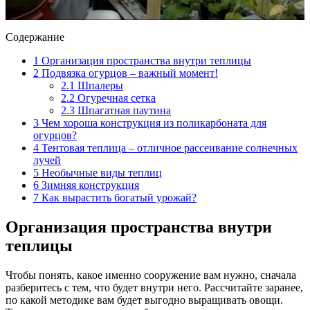
Содержание
1
Организация пространства внутри теплицы
2
Подвязка огурцов – важный момент!
2.1
Шпалеры
2.2
Огуречная сетка
2.3
Шпагатная паутина
3
Чем хороша конструкция из поликарбоната для
огурцов?
4
Тентовая теплица – отличное рассеивание солнечных
лучей
5
Необычные виды теплиц
6
Зимняя конструкция
7
Как вырастить богатый урожай?
Организация пространства внутри
теплицы
Чтобы понять, какое именно сооружение вам нужно, сначала
разберитесь с тем, что будет внутри него. Рассчитайте заранее,
по какой методике вам будет выгодно выращивать овощи.