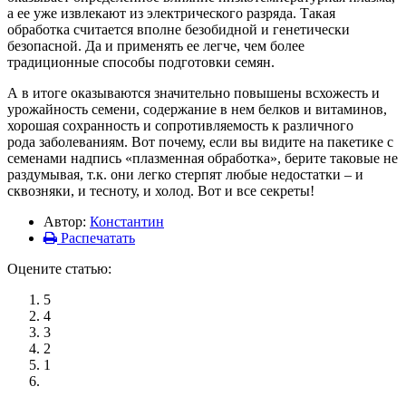
а ее уже извлекают из электрического разряда. Такая
обработка считается вполне безобидной и генетически
безопасной. Да и применять ее легче, чем более
традиционные способы подготовки семян.
А в итоге оказываются значительно повышены всхожесть и
урожайность семени, содержание в нем белков и витаминов,
хорошая сохранность и сопротивляемость к различного
рода заболеваниям. Вот почему, если вы видите на пакетике с
семенами надпись «плазменная обработка», берите таковые не
раздумывая, т.к. они легко стерпят любые недостатки – и
сквозняки, и тесноту, и холод. Вот и все секреты!
Автор:
Константин
Распечатать
Оцените статью:
5
4
3
2
1