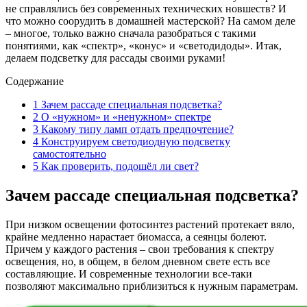
не справлялись без современных технических новшеств? И
что можно соорудить в домашней мастерской? На самом деле
– многое, только важно сначала разобраться с такими
понятиями, как «спектр», «конус» и «светодидоды». Итак,
делаем подсветку для рассады своими руками!
Содержание
1
Зачем рассаде специальная подсветка?
2
О «нужном» и «ненужном» спектре
3
Какому типу ламп отдать предпочтение?
4
Конструируем светодиодную подсветку
самостоятельно
5
Как проверить, подошёл ли свет?
Зачем рассаде специальная подсветка?
При низком освещении фотосинтез растений протекает вяло,
крайне медленно нарастает биомасса, а сеянцы болеют.
Причем у каждого растения – свои требования к спектру
освещения, но, в общем, в белом дневном свете есть все
составляющие. И современные технологии все-таки
позволяют максимально приблизиться к нужным параметрам.