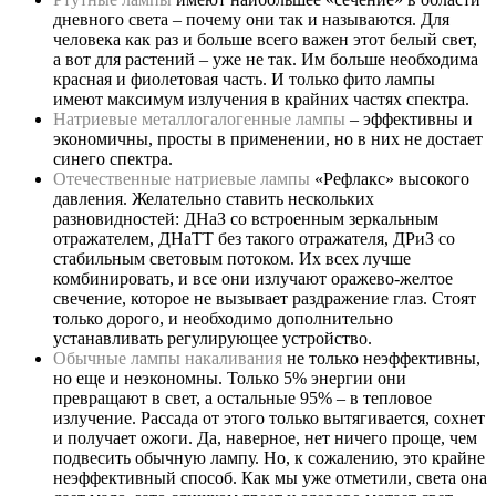
дневного света – почему они так и называются. Для
человека как раз и больше всего важен этот белый свет,
а вот для растений – уже не так. Им больше необходима
красная и фиолетовая часть. И только фито лампы
имеют максимум излучения в крайних частях спектра.
Натриевые металлогалогенные лампы
– эффективны и
экономичны, просты в применении, но в них не достает
синего спектра.
Отечественные натриевые лампы
«Рефлакс» высокого
давления. Желательно ставить нескольких
разновидностей: ДНаЗ со встроенным зеркальным
отражателем, ДНаТТ без такого отражателя, ДРиЗ со
стабильным световым потоком. Их всех лучше
комбинировать, и все они излучают оражево-желтое
свечение, которое не вызывает раздражение глаз. Стоят
только дорого, и необходимо дополнительно
устанавливать регулирующее устройство.
Обычные лампы накаливания
не только неэффективны,
но еще и неэкономны. Только 5% энергии они
превращают в свет, а остальные 95% – в тепловое
излучение. Рассада от этого только вытягивается, сохнет
и получает ожоги. Да, наверное, нет ничего проще, чем
подвесить обычную лампу. Но, к сожалению, это крайне
неэффективный способ. Как мы уже отметили, света она