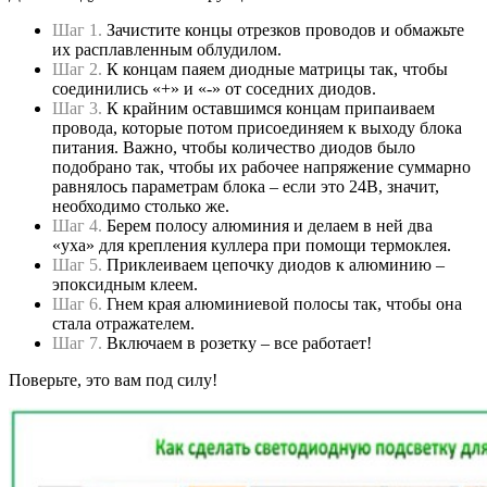
Шаг 1.
Зачистите концы отрезков проводов и обмажьте
их расплавленным облудилом.
Шаг 2.
К концам паяем диодные матрицы так, чтобы
соединились «+» и «-» от соседних диодов.
Шаг 3.
К крайним оставшимся концам припаиваем
провода, которые потом присоединяем к выходу блока
питания. Важно, чтобы количество диодов было
подобрано так, чтобы их рабочее напряжение суммарно
равнялось параметрам блока – если это 24В, значит,
необходимо столько же.
Шаг 4.
Берем полосу алюминия и делаем в ней два
«уха» для крепления куллера при помощи термоклея.
Шаг 5.
Приклеиваем цепочку диодов к алюминию –
эпоксидным клеем.
Шаг 6.
Гнем края алюминиевой полосы так, чтобы она
стала отражателем.
Шаг 7.
Включаем в розетку – все работает!
Поверьте, это вам под силу!