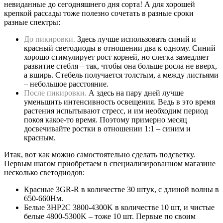
невиданные до сегодняшнего дня сорта! А для хорошей
крепкой рассады тоже полезно сочетать в разные сроки
разные спектры:
До пикировки.
Здесь лучше использовать синий и
красный светодиоды в отношении два к одному. Синий
хорошо стимулирует рост корней, но слегка замедляет
развитие стебля – так, чтобы она больше росла не вверх,
а вширь. Стебель получается толстым, а между листьями
– небольшое расстояние.
После пикировки.
А здесь на пару дней лучше
уменьшить интенсивность освещения. Ведь в это время
растения испытывают стресс, и им необходим период
покоя какое-то время. Поэтому примерно месяц
досвечивайте ростки в отношении 1:1 – синим и
красным.
Итак, вот как можно самостоятельно сделать подсветку.
Первым шагом приобретаем в специализированном магазине
несколько светодиодов:
Красные 3GR-R в количестве 30 штук, с длиной волны в
650-660Нм.
Белые 3HP2С 3800-4300K в количестве 10 шт, и чистые
белые 4800-5300K – тоже 10 шт. Первые по своим