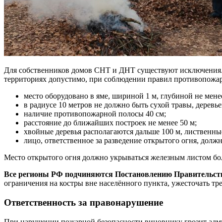
Для собственников домов СНТ и ДНТ существуют исключения. 
территориях допустимо, при соблюдении правил противопожар
место оборудовано в яме, шириной 1 м, глубиной не менее
в радиусе 10 метров не должно быть сухой травы, деревье
наличие противопожарной полосы 40 см;
расстояние до ближайших построек не менее 50 м;
хвойные деревья располагаются дальше 100 м, лиственны
лицо, ответственное за разведение открытого огня, дол
Место открытого огня должно укрываться железным листом боль
Все регионы РФ подчиняются Постановлению Правительства
ограничения на костры вне населённого пункта, ужесточать тр
Ответственность за правонарушение
При нарушении пожарной безопасности виновнику грозит адми