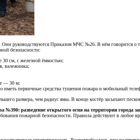
Они руководствуются Приказом МЧС №26. В нём говорится о то
ной безопасности:
 30 см, с железной ёмкостью;
в, валежника;
е — 30 м;
жно иметь первичные средства тушения пожара и мобильный тел
шего размера, чем радиус ямы. В конце костёр засыпают песком
 №390: разведение открытого огня на территории города за
ебования пожарной безопасности. Правила действуют в любое врем
нистративная ответственность. Роспотребнадзор, при подтвер