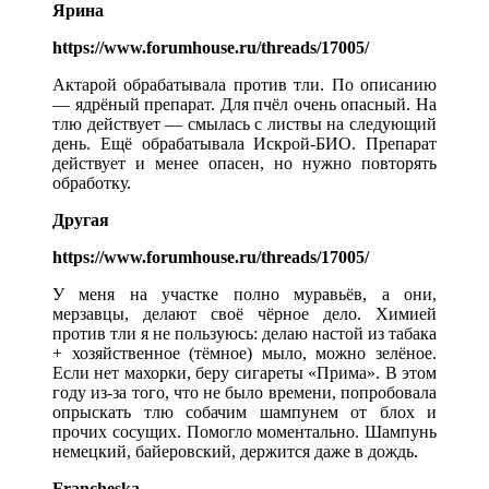
Ярина
https://www.forumhouse.ru/threads/17005/
Актарой обрабатывала против тли. По описанию
— ядрёный препарат. Для пчёл очень опасный. На
тлю действует — смылась с листвы на следующий
день. Ещё обрабатывала Искрой-БИО. Препарат
действует и менее опасен, но нужно повторять
обработку.
Другая
https://www.forumhouse.ru/threads/17005/
У меня на участке полно муравьёв, а они,
мерзавцы, делают своё чёрное дело. Химией
против тли я не пользуюсь: делаю настой из табака
+ хозяйственное (тёмное) мыло, можно зелёное.
Если нет махорки, беру сигареты «Прима». В этом
году из-за того, что не было времени, попробовала
опрыскать тлю собачим шампунем от блох и
прочих сосущих. Помогло моментально. Шампунь
немецкий, байеровский, держится даже в дождь.
Francheska