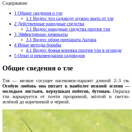
Содержание
1
Общие сведения о тле
1.1
Видео: что садоводу нужно знать от тле
2
Действенные народные средства
2.1
Видео: народные средства против тли
3
Эффективные химикаты
3.1
Видео: обзор препарата Актара
4
Иные методы борьбы
4.1
Видео: божья коровка против тли в огороде
5
Опыт и рекомендации садоводов
Общие сведения о тле
Тля — мелкое сосущее насекомое-паразит длиной 2–3 см.
Особую любовь она питает к наиболее нежной зелени —
молодым листьям, верхушкам побегов, бутонам.
Окраска
тли варьируется от почти прозрачной, жёлтой и светло-
зелёной до коричневой и чёрной.