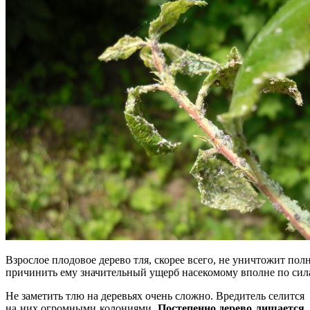
Взрослое плодовое дерево тля, скорее всего, не уничтожит пол
причинить ему значительный ущерб насекомому вполне по сил
Не заметить тлю на деревьях очень сложно. Вредитель селится
на них огромными колониями.
Постепенно дерево лишается