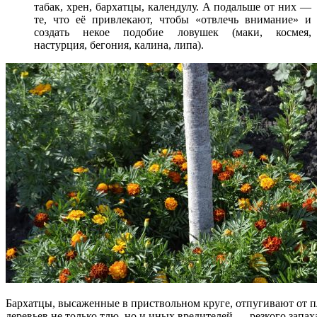
табак, хрен, бархатцы, календулу. А подальше от них —
те, что её привлекают, чтобы «отвлечь внимание» и
создать некое подобие ловушек (маки, космея,
настурция, бегония, калина, липа).
Бархатцы, высаженные в приствольном круге, отпугивают от 
деревьев не только тлю, но и иных вредителей — резкого запах