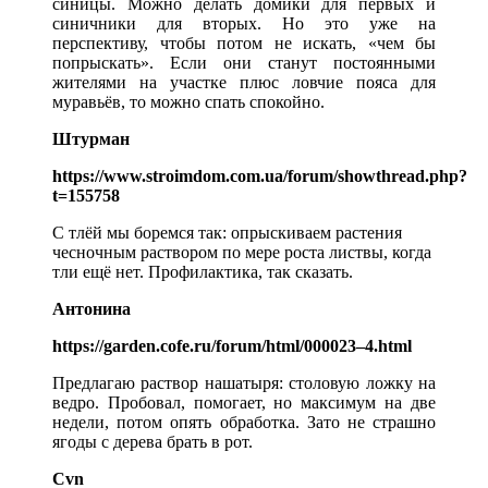
синицы. Можно делать домики для первых и
синичники для вторых. Но это уже на
перспективу, чтобы потом не искать, «чем бы
попрыскать». Если они станут постоянными
жителями на участке плюс ловчие пояса для
муравьёв, то можно спать спокойно.
Штурман
https://www.stroimdom.com.ua/forum/showthread.php?
t=155758
С тлёй мы боремся так: опрыскиваем растения
чесночным раствором по мере роста листвы, когда
тли ещё нет. Профилактика, так сказать.
Антонина
https://garden.cofe.ru/forum/html/000023–4.html
Предлагаю раствор нашатыря: столовую ложку на
ведро. Пробовал, помогает, но максимум на две
недели, потом опять обработка. Зато не страшно
ягоды с дерева брать в рот.
Cvn