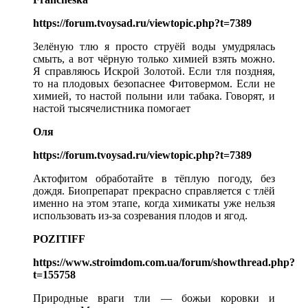
https://forum.tvoysad.ru/viewtopic.php?t=7389
Зелёную тлю я просто струёй воды умудрялась
смыть, а вот чёрную только химией взять можно.
Я справляюсь Искрой Золотой. Если тля поздняя,
то на плодовых безопаснее Фитовермом. Если не
химией, то настой полыни или табака. Говорят, и
настой тысячелистника помогает
Оля
https://forum.tvoysad.ru/viewtopic.php?t=7389
Актофитом обработайте в тёплую погоду, без
дождя. Биопрепарат прекрасно справляется с тлёй
именно на этом этапе, когда химикаты уже нельзя
использовать из-за созревания плодов и ягод.
POZITIFF
https://www.stroimdom.com.ua/forum/showthread.php?
t=155758
Природные враги тли — божьи коровки и