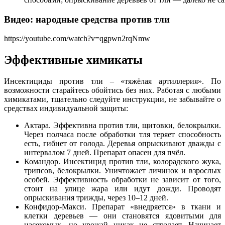
Видео: народные средства против тли
https://youtube.com/watch?v=qgpwn2rqNmw
Эффективные химикаты
Инсектициды против тли – «тяжёлая артиллерия». По
возможности старайтесь обойтись без них. Работая с любыми
химикатами, тщательно следуйте инструкции, не забывайте о
средствах индивидуальной защиты:
Актара. Эффективна против тли, щитовки, белокрылки.
Через полчаса после обработки тля теряет способность
есть, гибнет от голода. Деревья опрыскивают дважды с
интервалом 7 дней. Препарат опасен для пчёл.
Командор. Инсектицид против тли, колорадского жука,
трипсов, белокрылки. Уничтожает личинок и взрослых
особей. Эффективность обработки не зависит от того,
стоит на улице жара или идут дожди. Проводят
опрыскивания трижды, через 10–12 дней.
Конфидор-Макси. Препарат «внедряется» в ткани и
клетки деревьев — они становятся ядовитыми для
насекомых, но урожай никак не страдает. Начинает