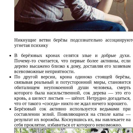
Никнущие ветви берёзы подсознательно ассоциируютс
угнетая психику
В берёзовых кронах селятся злые и добрые духи.
Почему-то считается, что первые более активны, если
дерево высажено близко к дому, доставляя его хозяевам
всевозможные неприятности.
По другой версии, крона одиноко стоящей берёзы,
связывая реальный и потусторонний миры, становится
обиталищем неупокоенной души человека, смерть
которого была насильственной, сок дерева — это его
кровь, а шелест листьев — шёпот. Нетрудно догадаться,
что от такого «соседа» никто не ждал ничего хорошего.
Берёзовый сок активно используется ведьмами при
составлении зелий. Появляющиеся на стволе капы —
результат их ворожбы. Коснувшись их, вы навлекаете на
себя проклятие, избавиться от которого невозможно.