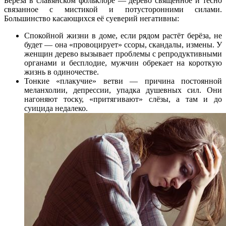
Берёза в славянском фольклоре — дерево священное и тесно
связанное с мистикой и потусторонними силами.
Большинство касающихся её суеверий негативны:
Спокойной жизни в доме, если рядом растёт берёза, не
будет — она «провоцирует» ссоры, скандалы, измены. У
женщин дерево вызывает проблемы с репродуктивными
органами и бесплодие, мужчин обрекает на короткую
жизнь в одиночестве.
Тонкие «плакучие» ветви — причина постоянной
меланхолии, депрессии, упадка душевных сил. Они
нагоняют тоску, «притягивают» слёзы, а там и до
суицида недалеко.