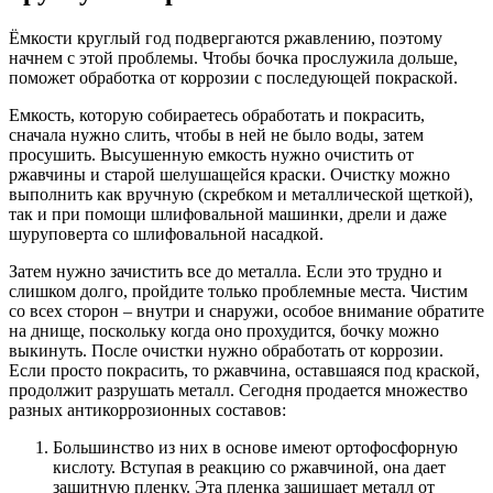
Ёмкости круглый год подвергаются ржавлению, поэтому
начнем с этой проблемы. Чтобы бочка прослужила дольше,
поможет обработка от коррозии с последующей покраской.
Емкость, которую собираетесь обработать и покрасить,
сначала нужно слить, чтобы в ней не было воды, затем
просушить. Высушенную емкость нужно очистить от
ржавчины и старой шелушащейся краски. Очистку можно
выполнить как вручную (скребком и металлической щеткой),
так и при помощи шлифовальной машинки, дрели и даже
шуруповерта со шлифовальной насадкой.
Затем нужно зачистить все до металла. Если это трудно и
слишком долго, пройдите только проблемные места. Чистим
со всех сторон – внутри и снаружи, особое внимание обратите
на днище, поскольку когда оно прохудится, бочку можно
выкинуть. После очистки нужно обработать от коррозии.
Если просто покрасить, то ржавчина, оставшаяся под краской,
продолжит разрушать металл. Сегодня продается множество
разных антикоррозионных составов:
Большинство из них в основе имеют ортофосфорную
кислоту. Вступая в реакцию со ржавчиной, она дает
защитную пленку. Эта пленка защищает металл от