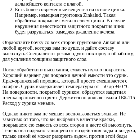
дальнейшего контакта с влагой.
Есть более современные вещества на основе цинка.
Например, немецкая грунтовка Zinkalud. Такая
обработка покрывает металл слоем цинка. В случае
нарушения целостности защитного покрытия цинк
будет разрушаться, замедляя ржавление железа.
Обработайте бочку со всех сторон грунтовкой Zinkalud или
любой другой, которая вам по душе, и дайте составу
высохнуть.Специалисты рекомендуют повторную обработку,
для усиления толщины защитного слоя.
После обработки и высыхания, емкость нужно покрасить.
Хороший вариант для покраски дачной емкости это сурик.
Ярко-оранжевый порошок, который просто смешивается с
олифой. Сурик выдерживает температуры от –50 до +60 °С.
На поверхности, покрытой суриком, образуется защитная
пленка оранжевого цвета. Держится он дольше эмали ПФ-115.
Расход у сурика меньше.
Однако никто вам не мешает воспользоваться эмалью. Не
зависимо от того, что вы выбрали в качестве краски,
покрываете ею емкость со всех сторон и даете ей высохнуть.
Теперь она надежно защищена от воздействия воды и воздуха,
только зимой её может разорвать льдом, против этой беды