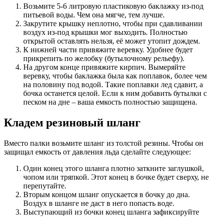
Возьмите 5-6 литровую пластиковую баклажку из-под
питьевой воды. Чем она мягче, тем лучше.
Закрутите крышку неплотно, чтобы при сдавливании
воздух из-под крышки мог выходить. Полностью
открытой оставлять нельзя, её может утопит дождем.
К нижней части привяжите веревку. Удобнее будет
прикрепить по желобку (бутылочному рельефу).
На другом конце привяжите кирпич. Вымеряйте
веревку, чтобы баклажка была как поплавок, более чем
на половину под водой. Такие поплавки лед сдавит, а
бочка останется целой. Если к ним добавить бутылки с
песком на дне – ваша емкость полностью защищена.
Кладем резиновый шланг
Вместо палки возьмите шланг из толстой резины. Чтобы он
защищал емкость от давления льда сделайте следующее:
Один конец этого шланга плотно заткните заглушкой,
чопом или тряпкой. Этот конец в бочке будет сверху, не
перепутайте.
Вторым концом шланг опускается в бочку до дна.
Воздух в шланге не даст в него попасть воде.
Выступающий из бочки конец шланга зафиксируйте