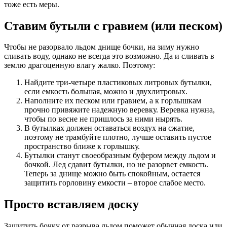
тоже есть меры.
Ставим бутыли с гравием (или песком)
Чтобы не разорвало льдом днище бочки, на зиму нужно
сливать воду, однако не всегда это возможно. Да и сливать в
землю драгоценную влагу жалко. Поэтому:
Найдите три-четыре пластиковых литровых бутылки,
если емкость большая, можно и двухлитровых.
Наполните их песком или гравием, а к горлышкам
прочно привяжите надежную веревку. Веревка нужна,
чтобы по весне не пришлось за ними нырять.
В бутылках должен оставаться воздух на сжатие,
поэтому не трамбуйте плотно, лучше оставить пустое
пространство ближе к горлышку.
Бутылки станут своеобразным буфером между льдом и
бочкой. Лед сдавит бутылки, но не разорвет емкость.
Теперь за днище можно быть спокойным, остается
защитить горловину емкости – второе слабое место.
Просто вставляем доску
Защитить бочку от разрыва льдом поможет обычная доска или