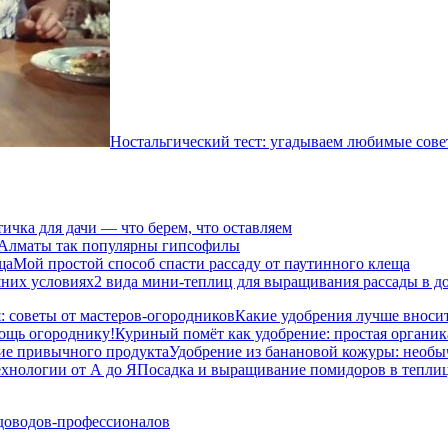
Ностальгический тест: угадываем любимые сове
ичка для дачи — что берем, что оставляем
Алматы так популярны гипсофилы
Мой простой способ спасти рассаду от паутинного клеща
2 вида мини-теплиц для выращивания рассады в 
Какие удобрения лучше вносит
Куриный помёт как удобрение: простая органик
Удобрение из банановой кожуры: необ
Посадка и выращивание помидоров в теплице
адоводов-профессионалов