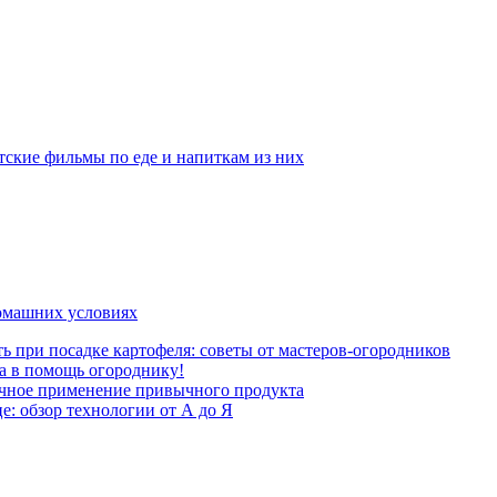
тские фильмы по еде и напиткам из них
домашних условиях
ь при посадке картофеля: советы от мастеров-огородников
а в помощь огороднику!
ычное применение привычного продукта
: обзор технологии от А до Я