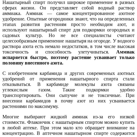
Нашатырный спирт получил широкое применение в разных
сферах жизни. Он представляет собой водный раствор
аммиака. Аммиак — самое концентрированное азотное
удобрение. Опытные огородники знают, что на определенных
этапах развития растениям просто необходим азот, и
используют нашатырный спирт для подкормки огородных и
садовых культур. Но не все специалисты считают
целесообразным применение нашатыря на огороде. У водного
раствора азота есть немало недостатков, в том числе высокая
токсичность и способность улетучиваться.
Аммиак
испаряется быстро, поэтому растение усваивает только
половину внесенного азота.
С изобретением карбамида и других современных азотных
удобрений от применения нашатырного спирта стали
отказываться. В карбамиде молекулы азота связаны
углекислым газом. Такие подкормки удобно
транспортировать. Они сыпучие и не токсичные. При
внесении карбамидов в почву азот из них усваивается
растениями по максимуму.
Многие выбирают жидкий аммиак из-за его низкой
стоимости. Флакончик с нашатырным спиртом можно купить
в любой аптеке. При этом мало кто обращает внимание на
концентрацию. В аптечном нашатырном спирте содержится