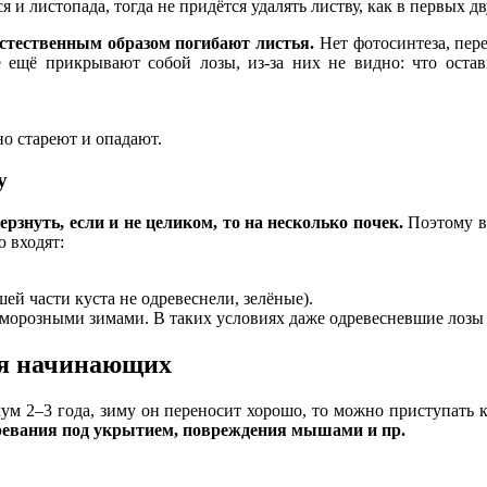
 и листопада, тогда не придётся удалять листву, как в первых дв
естественным образом погибают листья.
Нет фотосинтеза, перес
 ещё прикрывают собой лозы, из-за них не видно: что остав
о стареют и опадают.
у
знуть, если и не целиком, то на несколько почек.
Поэтому в
ю входят:
ей части куста не одревеснели, зелёные).
орозными зимами. В таких условиях даже одревесневшие лозы 
ля начинающих
ум 2–3 года, зиму он переносит хорошо, то можно приступать к
ыпревания под укрытием, повреждения мышами и пр.