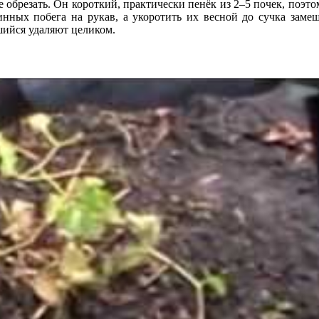
обрезать. Он короткий, практически пенёк из 2–5 почек, поэт
инных побега на рукав, а укоротить их весной до сучка заме
шийся удаляют целиком.