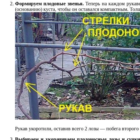
Формируем плодовые звенья.
Теперь на каждом рукаве
(основанию) куста, чтобы он оставался компактным. То
Рукав укоротили, оставив всего 2 лозы — побега второго
Выбираем и укорачиваем плодоносные лозы и сучк