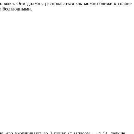
порядка. Они должны располагаться как можно ближе к голове
 и бесплодными.
ия, его укорачивают до 2 почек (с запасом — 4–5), дальше —