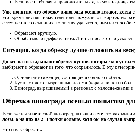
Если осень тёплая и продолжительная, то можно дождаться
Уже понятно, что обрезку винограда осенью делают, когда 
это время листья пожелтели или пожухли от мороза, но всё
естественного осыпания, то листву удаляют одним из способов:
Обрывают вручную.
Обрабатывают дефолиантом. Листья после этого ускоренн
Ситуации, когда обрезку лучше отложить на весн
До весны откладывают обрезку кустов, которые могут вымер
выбирают и обрезают из того, что сохранилось. В эту категори
Однолетние саженцы, состоящие из одного побега.
Кусты с плохо вызревшими лозами (кора и почки на больш
Виноград, выращиваемый в регионах с малоснежными и м
Обрезка винограда осенью пошагово д
Если же вы знаете свой виноград, выращиваете его как миним
лозы, а на них на 2–3 почки больше, хотя бы на случай в
Что и как обрезать: