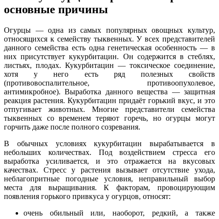
основные причины
Огурцы — одна из самых популярных овощных культур,
относящихся к семейству тыквенных. У всех представителей
данного семейства есть одна генетическая особенность — в
них присутствует кукурбитацин. Он содержится в стеблях,
листьях, плодах. Кукурбитацин — токсическое соединение,
хотя у него есть ряд полезных свойств
(противовоспалительное, противоопухолевое,
антимикробное). Выработка данного вещества — защитная
реакция растения. Кукурбитацин придаёт горький вкус, и это
отпугивает животных. Многие представители семейства
тыквенных со временем теряют горечь, но огурцы могут
горчить даже после полного созревания.
В обычных условиях кукурбитацин вырабатывается в
небольших количествах. Под воздействием стресса его
выработка усиливается, и это отражается на вкусовых
качествах. Стресс у растения вызывает отсутствие ухода,
неблагопритные погодные условия, неправильный выбор
места для выращивания. К факторам, провоцирующим
появления горького привкуса у огурцов, относят:
очень обильный или, наоборот, редкий, а также