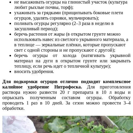
не высаживать огурцы на глинистый участок (культура
любит рыхлые почвы, торф);
ухаживать за грядками (прищипывать боковые плети
огурцов, удалять сорняки, мульчировать);
поливать огурцы регулярно (2–3 раза в неделю в
засушливый период);
беречь растения от жары (в открытом грунте можно
использовать навес из светлого укрывного материала, а
в теплице — зеркальные плёнки, которые пропускают
свет с одной стороны и не пропускают с другой);
беречь огурцы от холода (натягивать укрывной
материал на дуги в открытом грунте или закрывать
теплицу, если речь идет о тепличной культуре);
вносить удобрения.
Для подкормки огурцов отлично подходит комплексное
калийное удобрение Нитрофоска.
Для приготовления
раствора нужно развести 20 г препарата в 10 л воды и
опрыскать полученным составом огурцы. Обработку
проводить 1 раз в 10 дней. За сезон можно провести 3–4
обработки.