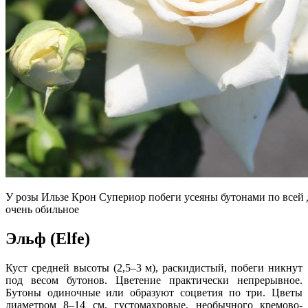
У розы Ильзе Крон Супериор побеги усеяны бутонами по всей 
очень обильное
Эльф (Elfe)
Куст средней высоты (2,5–3 м), раскидистый, побеги никнут
под весом бутонов. Цветение практически непрерывное.
Бутоны одиночные или образуют соцветия по три. Цветы
диаметром 8–14 см, густомахровые, необычного кремово-