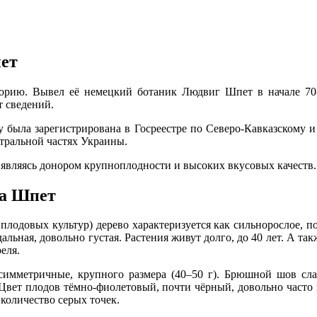
ет
рию. Вывел её немецкий ботаник Людвиг Шпет в начале 70-
т сведений.
ду была зарегистрирована в Госреестре по Северо-Кавказском
нтральной частях Украины.
 являясь донором крупноплодности и высоких вкусовых качеств.
на Шпет
довых культур) дерево характеризуется как сильнорослое, по
альная, довольно густая. Растения живут долго, до 40 лет. А 
реля.
имметричные, крупного размера (40–50 г). Брюшной шов с
Цвет плодов тёмно-фиолетовый, почти чёрный, довольно часто 
количество серых точек.