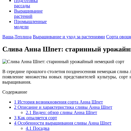
Подготовка
рассады
Выращивание
растений
Промышленные
модели
Ваша-Теплица
Выращивание и уход за растениями
Сорта овощ
Слива Анна Шпет: старинный урожайн
В середине прошлого столетия позднеосенняя немецкая слива
появление множества новых представителей культуры, сорт 
выращивания.
Содержание
1
История возникновения сорта Анна Шпет
2
Описание и характеристика сливы Анна Шпет
2.1
Видео: обзор сливы Анна Шпет
3
Как опыляется сорт
4
Особенности выращивания сливы Анна Шпет
4.1
Посадка