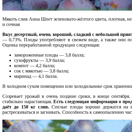
Мякоть слив Анна Шпет зеленовато-жёлтого цвета, плотная, н
и сочная
Вкус десертный, очень хороший, сладкий с небольшой прият
— 0,73%. Плоды употребляют в свежем виде, а также они по
Оценка переработанной продукции следующая:
замороженные плоды — 3,8 балла;
сухофрукты — 3,9 балла;
компот — 4,2 балла;
сок с мякотью — 3,8 бал­ла;
маринад — 4,1 балла.
В холодном сухом помещении или холодильнике срок хранения
Созревает урожай в очень поздние сроки, в конце сентября.
стабильно нарастающая.
Есть следующая информация о продук
даёт до 150 кг слив.
Спелые плоды хорошо держатся на ве
растрескиваться и загнивать. Способность к самоопылению час