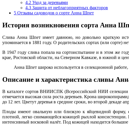
4.2
Уход за деревьями
4.3
Защита от неблагоприятных факторов
5
Отзывы садоводов о сорте Анна Шпет
История возникновения сорта Анна Шп
Слива Анна Шпет имеет давнюю, но довольно краткую исто
упоминается в 1881 году. О родительских сортах (или сорте) не
В 1947 году слива попала на сортоиспытание и в этом же го
крае, Ростовской области, на Северном Кавказе, в южной и це
Анна Шпет широко используется в селекционной работе,
Описание и характеристика сливы Ан
В каталоге сортов ВНИИСПК (Всероссийский НИИ селекции пло
отмечается высокая сила роста деревьев. Крона широкопирамид
до 12 лет. Цветут деревья в средние сроки, во второй декаде ап
Плоды имеют овальную или близкую к яйцевидной форму, с
плотной, легко снимающейся кожицей рыхлой консистенции. 
интенсивный восковой налёт. Под кожицей находится большое 