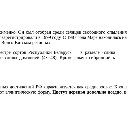
ксименко. Он был отобран среди сеянцев свободного опыления
орт зарегистрировали в 1999 году. С 1987 года Мара находилась на
 Волго-Вятском регионах.
естре сортов Республики Беларусь — в разделе «слива
но сливы домашней (4х=48). Кроме алычи гибридной к
ных достижений РФ характеризуется как среднерослое. Крона
меют эллиптическую форму.
Цветут деревья довольно поздно, в