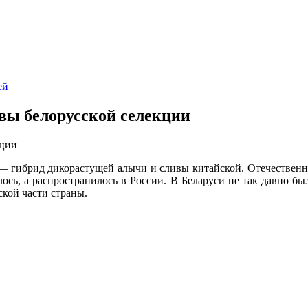
ей
вы белорусской селекции
 — гибрид дикорастущей алычи и сливы китайской. Отечествен
лось, а распространилось в России. В Беларуси не так давно б
ской части страны.