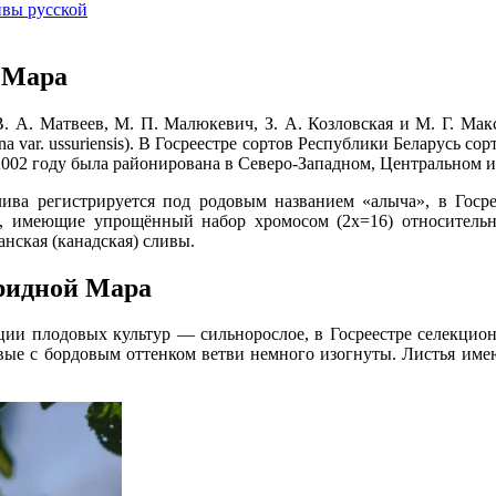
ивы русской
 Мара
. А. Матвеев, М. П. Малюкевич, З. А. Козловская и М. Г. Ма
cina var. ussuriensis). В Госреестре сортов Республики Беларусь с
002 году была районирована в Северо-Западном, Центральном и
ива регистрируется под родовым названием «алыча», в Госре
, имеющие упрощённый набор хромосом (2х=16) относитель
нская (канадская) сливы.
ридной Мара
ции плодовых культур — сильнорослое, в Госреестре селекцион
чневые с бордовым оттенком ветви немного изогнуты. Листья и