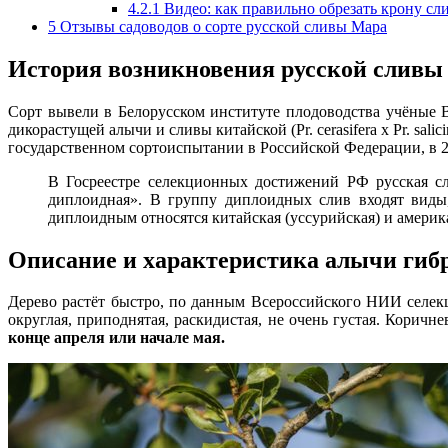
4.2.1
Видео: как правильно обрезать крону сл
5
Отзывы садоводов о сорте русской сливы Мара
История возникновения русской сливы
Сорт вывели в Белорусском институте плодоводства учёные В
дикорастущей алычи и сливы китайской (Pr. cerasifera x Pr. sali
государственном сортоиспытании в Российской Федерации, в 2
В Госреестре селекционных достижений РФ русская сл
диплоидная». В группу диплоидных слив входят виды
диплоидным относятся китайская (уссурийская) и америка
Описание и характеристика алычи гиб
Дерево растёт быстро, по данным Всероссийского НИИ селек
округлая, приподнятая, раскидистая, не очень густая. Кори
конце апреля или начале мая.