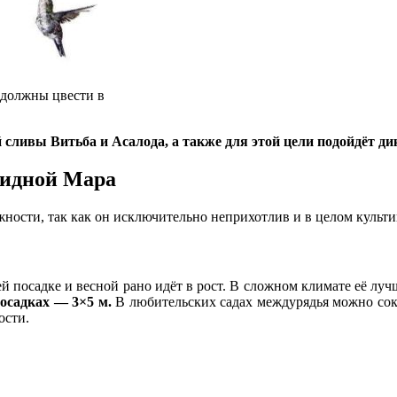
 должны цвести в
ливы Витьба и Асалода, а также для этой цели подойдёт д
ридной Мара
ности, так как он исключительно неприхотлив и в целом культи
 посадке и весной рано идёт в рост. В сложном климате её луч
осадках — 3×5 м.
В любительских садах междурядья можно сок
ости.