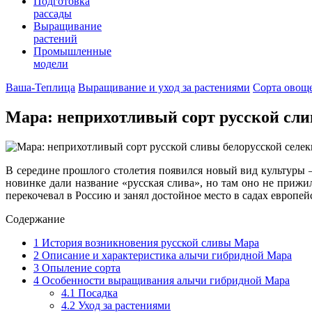
Подготовка
рассады
Выращивание
растений
Промышленные
модели
Ваша-Теплица
Выращивание и уход за растениями
Сорта овощ
Мара: неприхотливый сорт русской сли
В середине прошлого столетия появился новый вид культуры
новинке дали название «русская слива», но там оно не прижи
перекочевал в Россию и занял достойное место в садах европей
Содержание
1
История возникновения русской сливы Мара
2
Описание и характеристика алычи гибридной Мара
3
Опыление сорта
4
Особенности выращивания алычи гибридной Мара
4.1
Посадка
4.2
Уход за растениями