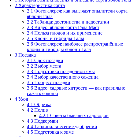
2
Характеристика сорта
2.1
Фотогалерея: как выглядят опылители сорта
яблони Гала
2.2
Таблица: достоинства и недостатки
2.3
Видео: яблоня сорта Гала Маст
2.4
Польза плодов и их применение
2.5
Клоны и гибриды Галы
2.6
Фотогалерея: наиболее распространённые
клоны и гибриды яблони Гала
3
Посадка
3.1
Срок посадки
3.2
Выбор места
3.3
Подготовка посадочной ямы
3.4
Выбор качественного саженца
3.5
Процесс посадки
3.6
Видео: садовые хитрости — как правильно
сажать яблоню
4
Уход
4.1
Обрезка
4.2
Полив
4.2.1
Советы бывалых садоводов
4.3
Подкормки
4.4
Таблица: внесение удобрений
4.5
Подготовка к зиме