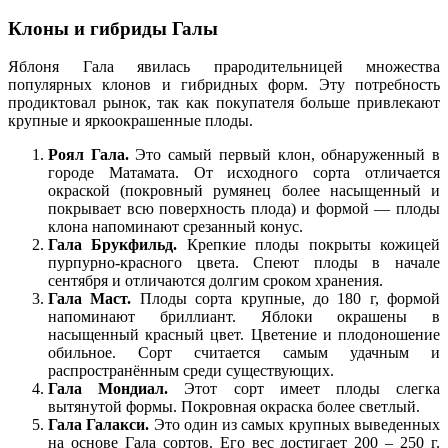
Клоны и гибриды Галы
Яблоня Гала явилась прародительницей множества
популярных клонов и гибридных форм. Эту потребность
продиктовал рынок, так как покупателя больше привлекают
крупные и яркоокрашенные плоды.
Роял Гала.
Это самый первый клон, обнаруженный в
городе Матамата. От исходного сорта отличается
окраской (покровный румянец более насыщенный и
покрывает всю поверхность плода) и формой — плоды
клона напоминают срезанный конус.
Гала Брукфильд.
Крепкие плоды покрыты кожицей
пурпурно-красного цвета. Спеют плоды в начале
сентября и отличаются долгим сроком хранения.
Гала Маст.
Плоды сорта крупные, до 180 г, формой
напоминают бриллиант. Яблоки окрашены в
насыщенный красный цвет. Цветение и плодоношение
обильное. Сорт считается самым удачным и
распространённым среди существующих.
Гала Мондиал.
Этот сорт имеет плоды слегка
вытянутой формы. Покровная окраска более светлый.
Гала Галакси.
Это один из самых крупных выведенных
на основе Гала сортов. Его вес достигает 200 – 250 г.