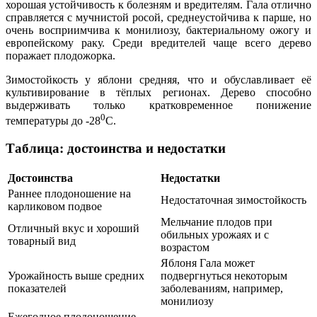
хорошая устойчивость к болезням и вредителям. Гала отлично
справляется с мучнистой росой, среднеустойчива к парше, но
очень восприимчива к монилиозу, бактериальному ожогу и
европейскому раку. Среди вредителей чаще всего дерево
поражает плодожорка.
Зимостойкость у яблони средняя, что и обуславливает её
культивирование в тёплых регионах. Дерево способно
выдерживать только кратковременное понижение
0
температуры до -28
С.
Таблица: достоинства и недостатки
Достоинства
Недостатки
Раннее плодоношение на
Недостаточная зимостойкость
карликовом подвое
Мельчание плодов при
Отличный вкус и хороший
обильных урожаях и с
товарный вид
возрастом
Яблоня Гала может
Урожайность выше средних
подвергнуться некоторым
показателей
заболеваниям, например,
монилиозу
Ежегодное плодоношение