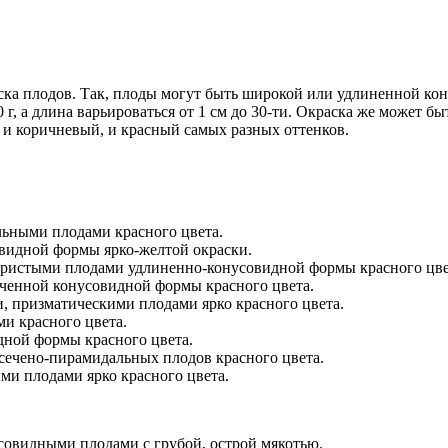
раска плодов. Так, плоды могут быть широкой или удлиненной к
 г, а длина варьироваться от 1 см до 30-ти. Окраска же может бы
 и коричневый, и красный самых разных оттенков.
ьными плодами красного цвета.
видной формы ярко-желтой окраски.
ебристыми плодами удлиненно-конусовидной формы красного цве
оченной конусовидной формы красного цвета.
, призматическими плодами ярко красного цвета.
и красного цвета.
дной формы красного цвета.
сечено-пирамидальных плодов красного цвета.
ми плодами ярко красного цвета.
совидными плодами с грубой, острой мякотью.