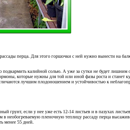
рассады перца. Для этого горшочки с ней нужно вынести на балко
о подкармить калийной солью. А уже за сутки не будет лишним 
гормоны, которые нужны для той или иной фазы роста и станет 
тличаются лучшим плодоношением и устойчивостью к неблагопр
ый грунт, если у нее уже есть 12-14 листьев и в пазухах листье
м в необогреваемую пленочную теплицу рассаду перца высаживать
ь менее 55 дней.