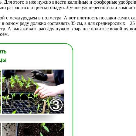
. Для этого в нее нужно внести калийные и фосфорные удобрения
льно разрастись и цветки опадут. Лучше уж перегной или компос
й с междурядьем в полметра. А вот плотность посадки самих саже
в одном ряду должно составлять 35 см, а для среднерослых – 25
метр. А высаживать рассаду нужно в заранее политые водой лунк
оем.