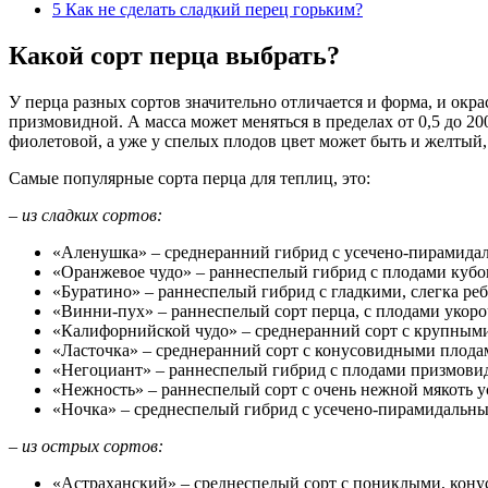
5
Как не сделать сладкий перец горьким?
Какой сорт перца выбрать?
У перца разных сортов значительно отличается и форма, и ок
призмовидной. А масса может меняться в пределах от 0,5 до 200
фиолетовой, а уже у спелых плодов цвет может быть и желтый,
Самые популярные сорта перца для теплиц, это:
– из сладких сортов:
«Аленушка» – среднеранний гибрид с усечено-пирамидал
«Оранжевое чудо» – раннеспелый гибрид с плодами кубо
«Буратино» – раннеспелый гибрид с гладкими, слегка р
«Винни-пух» – раннеспелый сорт перца, с плодами укор
«Калифорнийской чудо» – среднеранний сорт с крупными
«Ласточка» – среднеранний сорт с конусовидными плодам
«Негоциант» – раннеспелый гибрид с плодами призмови
«Нежность» – раннеспелый сорт с очень нежной мякоть у
«Ночка» – среднеспелый гибрид с усечено-пирамидальны
– из острых сортов:
«Астраханский» – среднеспелый сорт с пониклыми, кону