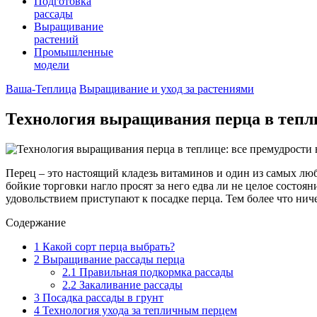
Подготовка
рассады
Выращивание
растений
Промышленные
модели
Ваша-Теплица
Выращивание и уход за растениями
Технология выращивания перца в тепли
Перец – это настоящий кладезь витаминов и один из самых люби
бойкие торговки нагло просят за него едва ли не целое состоя
удовольствием приступают к посадке перца. Тем более что ниче
Содержание
1
Какой сорт перца выбрать?
2
Выращивание рассады перца
2.1
Правильная подкормка рассады
2.2
Закаливание рассады
3
Посадка рассады в грунт
4
Технология ухода за тепличным перцем