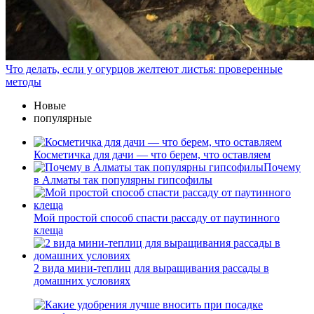
Что делать, если у огурцов желтеют листья: проверенные
методы
Новые
популярные
Косметичка для дачи — что берем, что оставляем
Почему
в Алматы так популярны гипсофилы
Мой простой способ спасти рассаду от паутинного
клеща
2 вида мини-теплиц для выращивания рассады в
домашних условиях