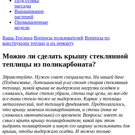
Подготовка
рассады
Выращивание
растений
Промышленные
модели
Ваша-Теплица
Вопросы пользователей
Вопросы по
конструкции теплиц и их ремонту
Можно ли сделать крышу стеклянной
теплицы из поликарбоната?
Здравствуйте. Нужен совет специалиста. На нашей даче
(Подмосковье, Лотошинский р-н) стоит старая стеклянная
теплица, зимой крыша не выдержала нагрузки осадков и
сломалась, битое стекло убрали, стены еще целы, но кое-где
все-таки стекло тоже не выдержало. Каркас у теплицы
металлический, под теплицей фундамент. Предполагалось,
что крышу заменим поликарбонатом, а стены (пока не
сломались окончательно) со временем. Вопросы: имеет ли
смысл крыть крышу поликарбонатом, какой при этом
выбрать поликарбонат и какую его ширину использовать для
крыши, чтобы выдержала осадки. И можно только