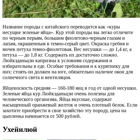
Название породы с китайского переводится как «куры
несущие зеленые яйца». Кур этой породы вы легко отличите
по черным перьям, большим фиолетово-черным глазам и
лапам, окрашенным в темно-серый цвет. Окраска гребня и
мочек петуха темно-фиолетовая. Вес несушки — до 1,4 кг, а
петуха — до 1,8 кг. Содержать их достаточно сложно.
Люйкэданьцзи капризны к условиям содержания и
избирательны в еде. Особые требования и к курятнику для
них: стоять он должен на юге, обязательно наличие окон для
солнечного света и вентиляция.
Яйценоскость средняя — 160-180 яиц в год от одной несушки.
Зеленые яйца кур Люйкэданьцзи очень полезны для
человеческого организма. Яйца вкусные, содержат
насыщенный оранжевый желток и очень плотный белок. Если
захотите приобрести в свое хозяйство эту породу, цена на
цыпленка начинается от 500 рублей.
Ухейилюй