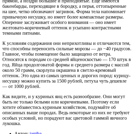
прямой, а ноздри большие и приподнятые. Еще имеются
бакенбарды, переходящие в бородку, а перья, оттопыренные
на шее, четко обозначают загривок. Форма тела напоминает
привычную несушку, но имеет более компактные размеры.
Оперение заслуживает особого внимания — оно имеет
желтовато-коричневый оттенок и усыпано контрастными
темными пятнами.
К условиям содержания они неприхотливы и отличаются тем,
что способны переносить сильные морозы — до −40 градусов.
Главное, чтобы помещение было защищено от ветра.
Относятся к породам со средней яйценоскостью — 170 штук в
год. Яйца продолговатой формы и среднего размера с массой
около 50 грамм, скорлупа окрашена в светло-кремовый
оттенок. Это одна из самых ценных и дорогих пород: курицу-
несушку можно купить за 1500 рублей, петуха чуть дешевле
— от 1000 рублей.
Как видите, и у куриных яиц есть разнообразие. Они могут
быть не только белыми или коричневыми. Поэтому если
хотите обзавестись куриным хозяйством, подумайте об
описанных выше породах. Ведь некоторые из них не требуют
особых условий, но порадуют вас цветовой гаммой яичного
лукошка.
Автор:
iarriba