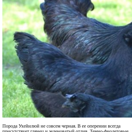
Порода Ухейилюй не совсем черная. В ее оперении всегда
присутствует глянец и зеленоватый отлив. Темно-фиолетовые