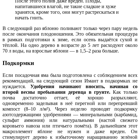
После этого полив даже вреден. Плоды,
напитавшиеся влагой, не такие сладкие и хуже
хранятся, кроме того, они могут растрескаться и
начать гнить.
В следующий раз яблоню поливают только через пару недель
после окончания плодоношения. Это обязательная процедура
в рамках подготовки к зиме, если осень выдаётся сухой и
тёплой. На одно дерево в возрасте до 5 лет расходуют около
70 л воды, на взрослые яблони — в 1,5–2 раза больше.
Подкормки
Если посадочная яма была подготовлена с соблюдением всех
рекомендаций, на следующий сезон Имант в подкормках не
нуждается.
Удобрения начинают вносить, начиная со
второй весны пребывания деревца в грунте.
Как только
почва достаточно оттает, её хорошо разрыхляют,
одновременно заделывая в неё перегной или перепревший
компост (8–10 л/м²). Через неделю проводят подкормку
азотсодержащими удобрениями — минеральными (карбамид,
сульфат аммония) или натуральными (настой свежего
коровьего навоза или птичьего помёта). В дальнейшем этот
макроэлемент яблоне не нужен и даже вреден. Он
стимулирует дерево к избыточному наращиванию зелёной