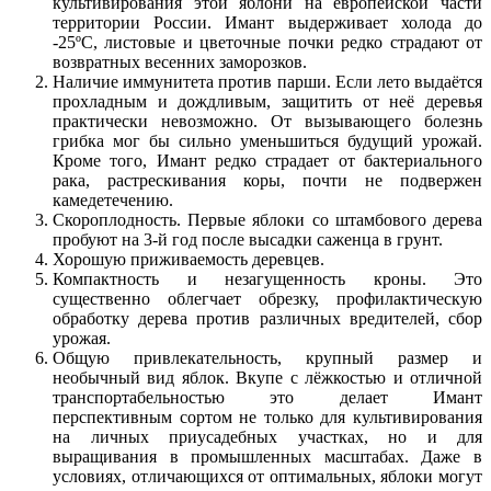
культивирования этой яблони на европейской части
территории России. Имант выдерживает холода до
-25ºС, листовые и цветочные почки редко страдают от
возвратных весенних заморозков.
Наличие иммунитета против парши. Если лето выдаётся
прохладным и дождливым, защитить от неё деревья
практически невозможно. От вызывающего болезнь
грибка мог бы сильно уменьшиться будущий урожай.
Кроме того, Имант редко страдает от бактериального
рака, растрескивания коры, почти не подвержен
камедетечению.
Скороплодность. Первые яблоки со штамбового дерева
пробуют на 3-й год после высадки саженца в грунт.
Хорошую приживаемость деревцев.
Компактность и незагущенность кроны. Это
существенно облегчает обрезку, профилактическую
обработку дерева против различных вредителей, сбор
урожая.
Общую привлекательность, крупный размер и
необычный вид яблок. Вкупе с лёжкостью и отличной
транспортабельностью это делает Имант
перспективным сортом не только для культивирования
на личных приусадебных участках, но и для
выращивания в промышленных масштабах. Даже в
условиях, отличающихся от оптимальных, яблоки могут