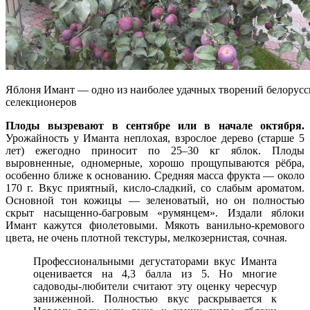
Яблоня Имант — одно из наиболее удачных творений белорусс
селекционеров
Плоды вызревают в сентябре или в начале октября.
Урожайность у Иманта неплохая, взрослое дерево (старше 5
лет) ежегодно приносит по 25–30 кг яблок. Плоды
выровненные, одномерные, хорошо прощупываются рёбра,
особенно ближе к основанию. Средняя масса фрукта — около
170 г. Вкус приятный, кисло-сладкий, со слабым ароматом.
Основной тон кожицы — зеленоватый, но он полностью
скрыт насыщенно-багровым «румянцем». Издали яблоки
Имант кажутся фиолетовыми. Мякоть ванильно-кремового
цвета, не очень плотной текстуры, мелкозернистая, сочная.
Профессиональными дегустаторами вкус Иманта
оценивается на 4,3 балла из 5. Но многие
садоводы-любители считают эту оценку чересчур
заниженной. Полностью вкус раскрывается к