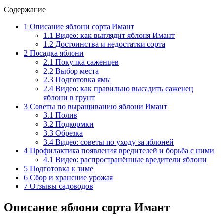
Содержание
1
Описание яблони сорта Имант
1.1
Видео: как выглядит яблоня Имант
1.2
Достоинства и недостатки сорта
2
Посадка яблони
2.1
Покупка саженцев
2.2
Выбор места
2.3
Подготовка ямы
2.4
Видео: как правильно высадить саженец
яблони в грунт
3
Советы по выращиванию яблони Имант
3.1
Полив
3.2
Подкормки
3.3
Обрезка
3.4
Видео: советы по уходу за яблоней
4
Профилактика появления вредителей и борьба с ними
4.1
Видео: распространённые вредители яблони
5
Подготовка к зиме
6
Сбор и хранение урожая
7
Отзывы садоводов
Описание яблони сорта Имант