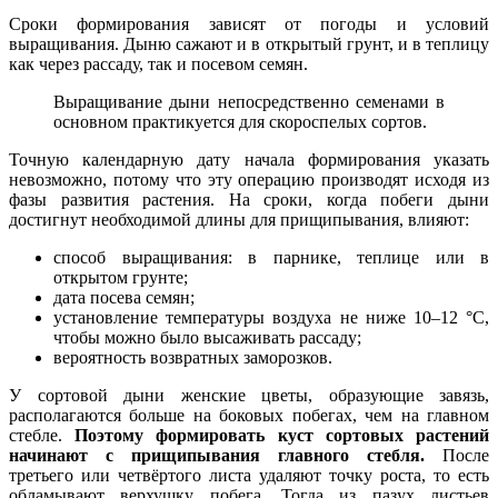
Сроки формирования зависят от погоды и условий
выращивания. Дыню сажают и в открытый грунт, и в теплицу
как через рассаду, так и посевом семян.
Выращивание дыни непосредственно семенами в
основном практикуется для скороспелых сортов.
Точную календарную дату начала формирования указать
невозможно, потому что эту операцию производят исходя из
фазы развития растения. На сроки, когда побеги дыни
достигнут необходимой длины для прищипывания, влияют:
способ выращивания: в парнике, теплице или в
открытом грунте;
дата посева семян;
установление температуры воздуха не ниже 10–12 °С,
чтобы можно было высаживать рассаду;
вероятность возвратных заморозков.
У сортовой дыни женские цветы, образующие завязь,
располагаются больше на боковых побегах, чем на главном
стебле.
Поэтому формировать куст сортовых растений
начинают с прищипывания главного стебля.
После
третьего или четвёртого листа удаляют точку роста, то есть
обламывают верхушку побега. Тогда из пазух листьев