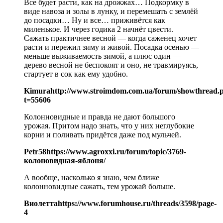
Все будет расти, как на дрожжах… Подкормку в
виде навоза и золы в лунку, и перемешать с землёй
до посадки… Ну и все… приживётся как
миленькое. И через годика 2 начнёт цвести.
Сажать практичнее весной — когда саженец хочет
расти и пережил зиму и живой. Посадка осенью —
меньше выживаемость зимой, а плюс один —
дерево весной не беспокоят и оно, не травмируясь,
стартует в сок как ему удобно.
Kimura
http://www.stroimdom.com.ua/forum/showthread.
t=55606
Колонновидные и правда не дают большого
урожая. Притом надо знать, что у них неглубокие
корни и поливать придётся даже под мульчей.
Petr58
https://www.agroxxi.ru/forum/topic/3769-
колоновидная-яблоня/
А вообще, насколько я знаю, чем ближе
колонновидные сажать, тем урожай больше.
Виолетта
https://www.forumhouse.ru/threads/3598/page-
4