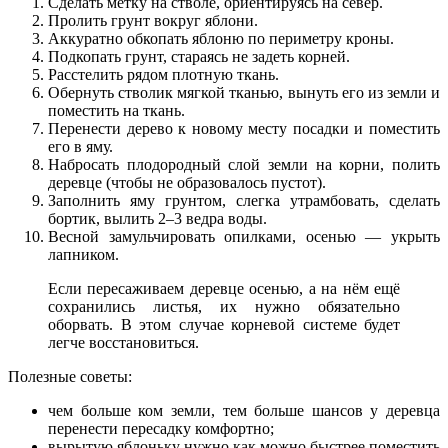
Сделать метку на стволе, ориентируясь на север.
Пролить грунт вокруг яблони.
Аккуратно обкопать яблоню по периметру кроны.
Подкопать грунт, стараясь не задеть корней.
Расстелить рядом плотную ткань.
Обернуть стволик мягкой тканью, вынуть его из земли и
поместить на ткань.
Перенести дерево к новому месту посадки и поместить
его в яму.
Набросать плодородный слой земли на корни, полить
деревце (чтобы не образовалось пустот).
Заполнить яму грунтом, слегка утрамбовать, сделать
бортик, вылить 2–3 ведра воды.
Весной замульчировать опилками, осенью — укрыть
лапником.
Если пересаживаем деревце осенью, а на нём ещё
сохранились листья, их нужно обязательно
оборвать. В этом случае корневой системе будет
легче восстановиться.
Полезные советы:
чем больше ком земли, тем больше шансов у деревца
перенести пересадку комфортно;
вырытую яблоньку нужно как можно быстрее поместить