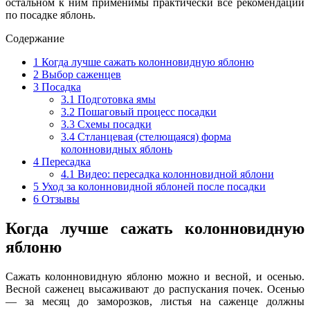
остальном к ним применимы практически все рекомендации
по посадке яблонь.
Содержание
1
Когда лучше сажать колонновидную яблоню
2
Выбор саженцев
3
Посадка
3.1
Подготовка ямы
3.2
Пошаговый процесс посадки
3.3
Схемы посадки
3.4
Стланцевая (стелющаяся) форма
колонновидных яблонь
4
Пересадка
4.1
Видео: пересадка колонновидной яблони
5
Уход за колонновидной яблоней после посадки
6
Отзывы
Когда лучше сажать колонновидную
яблоню
Сажать колонновидную яблоню можно и весной, и осенью.
Весной саженец высаживают до распускания почек. Осенью
— за месяц до заморозков, листья на саженце должны