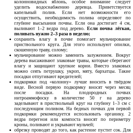
колонновидных яблонь, особое внимание следует
уделить водоснабжению деревца. Приветствуется
капельный полив. Если нет возможности его
осуществить, необходимость полива определяют по
глубине высыхания почвы. Если она достигает 4 см,
выливают 1–2 ведра под дерево.
Если почва лёгкая,
поливать нужно 2–3 раза в неделю;
сохранить влагу в почве помогает мульчирование
приствольного круга. Для этого используют опилки,
скошенную траву, солому;
мульчирование можно заменить залужением. Вокруг
дерева высаживают злаковые травы, которые сберегают
влагу и защищают хрупкие корни. Вместо злаковых
можно сеять петрушку, укроп, мяту, бархатцы. Такие
посадки отпугивают вредителей;
подкормки под «колонну» лучше вносить в твёрдом
виде. Весной первую подкормку вносят через месяц
после посадки. На плодородных почвах
нитроаммофоску в количестве 50 г на дерево
заделывают в приствольный круг на глубину 1–3 см с
последующим поливом. На бедных почвах для первой
подкормки рекомендуется использовать органику. 2
ведра перегноя или компоста вносят по периметру
кроны, поливают и укрывают мульчей;
обрезку проводят до того, как растение пустит сок. Для