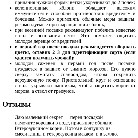
придания нужной формы ветки укорачивают до 2 почек;
колонновидные яблони обладают высоким
иммунитетом и способны противостоять вредителям и
болезням. Можно применять обычные меры защиты,
рекомендуемые при выращивании яблонь;
при весенней посадке рекомендуют побелить известью
ствол и основания веток. Это поможет защитить
молодое деревце от вредителей;
в первый год после посадки рекомендуется оборвать
цветы, оставив 2–3 для идентификации сорта (если
удастся получить урожай);
молодой саженец в первый год после посадки
нуждается в защите от зимних морозов. Его нужно
сверху замотать спанбондом, чтобы сохранить
верхушечную почку. Приствольный круг и основание
ствола укрывают лапником, чтобы защитить корни от
мороза, а ствол от грызунов.
Отзывы
Даю маленький секрет — перед посадкой
намочите корешки в воде, присыпьте обильно
Гетероауксином корни. Потом в болтушку из
смеси глины и гетероауксина макаем, и в землю.