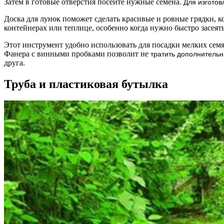
Затем в готовые отверстия посейте нужные семена.
Для изготов
Доска для лунок поможет сделать красивые и ровные грядки, к
контейнерах или теплице, особенно когда нужно быстро засеят
Этот инструмент удобно использовать для посадки мелких семян
Фанера с винными пробками позволит не
тратить дополнитель
друга.
Труба и пластиковая бутылка