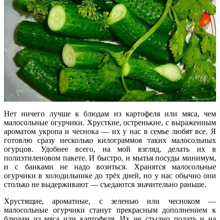
Нет ничего лучше к блюдам из картофеля или мяса, чем
малосольные огурчики. Хрусткие, остренькие, с выраженным
ароматом укропа и чеснока — их у нас в семье любят все. Я
готовлю сразу несколько килограммов таких малосольных
огурцов. Удобнее всего, на мой взгляд, делать их в
полиэтиленовом пакете. И быстро, и мытья посуды минимум,
и с банками не надо возиться. Хранятся малосольные
огурчики в холодильнике до трёх дней, но у нас обычно они
столько не выдерживают — съедаются значительно раньше.
Хрустящие, ароматные, с зеленью или чесноком —
малосольные огурчики станут прекрасным дополнением к
блюдам из мяса или картофеля. Их не стыдно подать и на