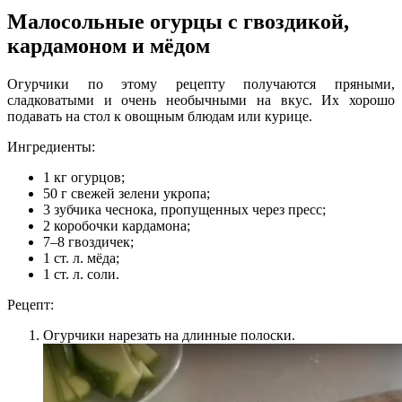
Малосольные огурцы с гвоздикой,
кардамоном и мёдом
Огурчики по этому рецепту получаются пряными,
сладковатыми и очень необычными на вкус. Их хорошо
подавать на стол к овощным блюдам или курице.
Ингредиенты:
1 кг огурцов;
50 г свежей зелени укропа;
3 зубчика чеснока, пропущенных через пресс;
2 коробочки кардамона;
7–8 гвоздичек;
1 ст. л. мёда;
1 ст. л. соли.
Рецепт:
Огурчики нарезать на длинные полоски.