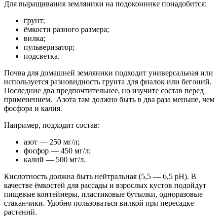
Для выращивания земляники на подоконнике понадобится:
грунт;
ёмкости разного размера;
вилка;
пульверизатор;
подсветка.
Почва для домашней земляники подходит универсальная или
используется разновидность грунта для фиалок или бегоний.
Последние два предпочтительнее, но изучите состав перед
применением. Азота там должно быть в два раза меньше, чем
фосфора и калия.
Например, подходит состав:
азот — 250 мг/л;
фосфор — 450 мг/л;
калий — 500 мг/л.
Кислотность должна быть нейтральная (5,5 — 6,5 рН). В
качестве ёмкостей для рассады и взрослых кустов подойдут
пищевые контейнеры, пластиковые бутылки, одноразовые
стаканчики. Удобно пользоваться вилкой при пересадке
растений.