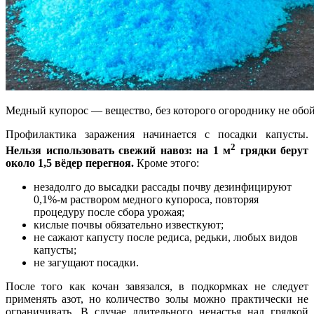
Медный купорос — вещество, без которого огороднику не обо
Профилактика заражения начинается с посадки капусты.
2
Нельзя использовать свежий навоз: на 1 м
грядки берут
около 1,5 вёдер перегноя.
Кроме этого:
незадолго до высадки рассады почву дезинфицируют
0,1%-м раствором медного купороса, повторяя
процедуру после сбора урожая;
кислые почвы обязательно известкуют;
не сажают капусту после редиса, редьки, любых видов
капусты;
не загущают посадки.
После того как кочан завязался, в подкормках не следует
применять азот, но количество золы можно практически не
ограничивать. В случае длительного ненастья над грядкой