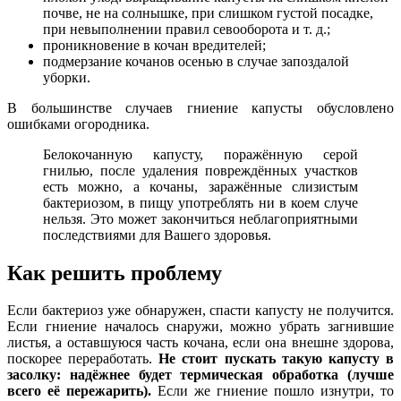
почве, не на солнышке, при слишком густой посадке,
при невыполнении правил севооборота и т. д.;
проникновение в кочан вредителей;
подмерзание кочанов осенью в случае запоздалой
уборки.
В большинстве случаев гниение капусты обусловлено
ошибками огородника.
Белокочанную капусту, поражённую серой
гнилью, после удаления повреждённых участков
есть можно, а кочаны, заражённые слизистым
бактериозом, в пищу употреблять ни в коем случе
нельзя. Это может закончиться неблагоприятными
последствиями для Вашего здоровья.
Как решить проблему
Если бактериоз уже обнаружен, спасти капусту не получится.
Если гниение началось снаружи, можно убрать загнившие
листья, а оставшуюся часть кочана, если она внешне здорова,
поскорее переработать.
Не стоит пускать такую капусту в
засолку: надёжнее будет термическая обработка (лучше
всего её пережарить).
Если же гниение пошло изнутри, то