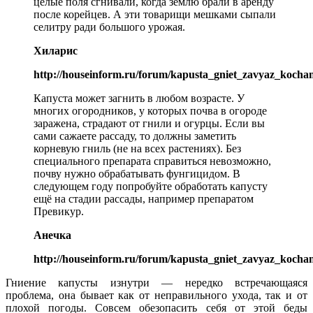
целые поля сгнивали, когда землю брали в аренду
после корейцев. А эти товарищи мешками сыпали
селитру ради большого урожая.
Хиларис
http://houseinform.ru/forum/kapusta_gniet_zavyaz_kocha
Капуста может загнить в любом возрасте. У
многих огородников, у которых почва в огороде
заражена, страдают от гнили и огурцы. Если вы
сами сажаете рассаду, то должны заметить
корневую гниль (не на всех растениях). Без
специального препарата справиться невозможно,
почву нужно обрабатывать фунгицидом. В
следующем году попробуйте обработать капусту
ещё на стадии рассады, например препаратом
Превикур.
Анечка
http://houseinform.ru/forum/kapusta_gniet_zavyaz_kocha
Гниение капусты изнутри — нередко встречающаяся
проблема, она бывает как от неправильного ухода, так и от
плохой погоды. Совсем обезопасить себя от этой беды