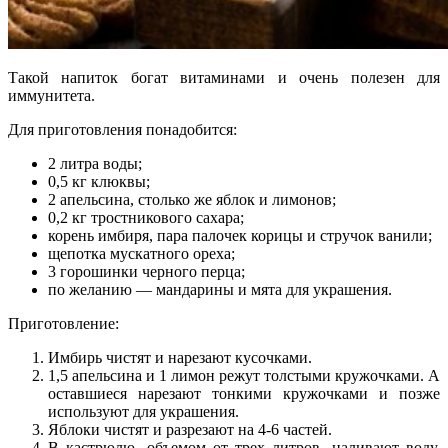
Такой напиток богат витаминами и очень полезен для
иммунитета.
Для приготовления понадобится:
2 литра воды;
0,5 кг клюквы;
2 апельсина, столько же яблок и лимонов;
0,2 кг тростникового сахара;
корень имбиря, пара палочек корицы и стручок ванили;
щепотка мускатного ореха;
3 горошинки черного перца;
по желанию — мандарины и мята для украшения.
Приготовление:
Имбирь чистят и нарезают кусочками.
1,5 апельсина и 1 лимон режут толстыми кружочками. А
оставшиеся нарезают тонкими кружочками и позже
используют для украшения.
Яблоки чистят и разрезают на 4-6 частей.
В кастрюлю, объемом от трех литров, наливают воду,