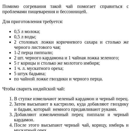
Помимо согревания такой чай помогает справиться с
проблемами пищеварения и бессонницей.
Для приготовления требуется:
0,5 л молока;
0,5 л воды;
2 столовых ложки коричневого сахара и столько же
черного листового чая;
1-2 перца пиппали;
2 шт. черного кардамона и 1 чайная ложка зеленого;
5 г корицы и столько же молотого имбиря;
1 ч. л. мускатного ореха;
5 штук бадьяна;
по чайной ложке гвоздики и черного перца.
Чтобы сварить индийский чай:
В ступке измельчают зеленый кардамон и черный перец.
Затем высыпают в кастрюлю, куда добавляют гвоздику
и бадьян, который немного придавливают руками.
Добавляют измельченный перец пиппали и черный
кардамон.
После этого высыпают черный чай, корицу, имбирь и
мускатный орех.