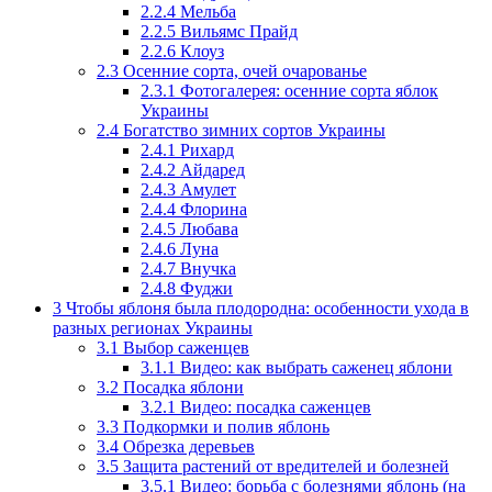
2.2.4
Мельба
2.2.5
Вильямс Прайд
2.2.6
Клоуз
2.3
Осенние сорта, очей очарованье
2.3.1
Фотогалерея: осенние сорта яблок
Украины
2.4
Богатство зимних сортов Украины
2.4.1
Рихард
2.4.2
Айдаред
2.4.3
Амулет
2.4.4
Флорина
2.4.5
Любава
2.4.6
Луна
2.4.7
Внучка
2.4.8
Фуджи
3
Чтобы яблоня была плодородна: особенности ухода в
разных регионах Украины
3.1
Выбор саженцев
3.1.1
Видео: как выбрать саженец яблони
3.2
Посадка яблони
3.2.1
Видео: посадка саженцев
3.3
Подкормки и полив яблонь
3.4
Обрезка деревьев
3.5
Защита растений от вредителей и болезней
3.5.1
Видео: борьба с болезнями яблонь (на