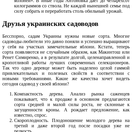
яблоней». В иные годы Антоновка даёт до четырёхсот
килограммов со ствола. Не каждой нынешней семье под
силу собрать и переработать столь обильный урожай.
Друзья украинских садоводов
Бесспорно, садам Украины нужны новые сорта. Многие
садоводы-любители это давно поняли и успешно выращивают
у себя на участках замечательные яблони. Кстати, теперь
сорта появляются не случайным образом, как Макинтош или
Ренет Симиренко, а в результате долгой, целенаправленной и
кропотливой работы лучших современных селекционеров.
Так что одно деревце может быть наделено целой гаммой
привлекательных и полезных свойств в соответствии с
новыми требованиями. Какие же качества хочет видеть
сегодня садовод у своей яблони?
Компактность дерева. Анализ рынка саженцев
показывает, что к продаже в основном предлагаются
сорта средней и малой силы роста, не склонные к
загущенности кроны. А рождает предложение, как
известно, спрос.
Скороплодность. Плодоношение молодого дерева на
третий и даже второй год после посадки уже не
редкость.