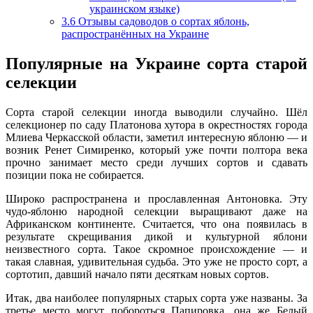
украинском языке)
3.6
Отзывы садоводов о сортах яблонь,
распространённых на Украине
Популярные на Украине сорта старой
селекции
Сорта старой селекции иногда выводили случайно. Шёл
селекционер по саду Платонова хутора в окрестностях города
Млиева Черкасской области, заметил интересную яблоню — и
возник Ренет Симиренко, который уже почти полтора века
прочно занимает место среди лучших сортов и сдавать
позиции пока не собирается.
Широко распространена и прославленная Антоновка. Эту
чудо-яблоню народной селекции выращивают даже на
Африканском континенте. Считается, что она появилась в
результате скрещивания дикой и культурной яблони
неизвестного сорта. Такое скромное происхождение — и
такая славная, удивительная судьба. Это уже не просто сорт, а
сортотип, давший начало пяти десяткам новых сортов.
Итак, два наиболее популярных старых сорта уже названы. За
третье место могут побороться Папировка, она же Белый