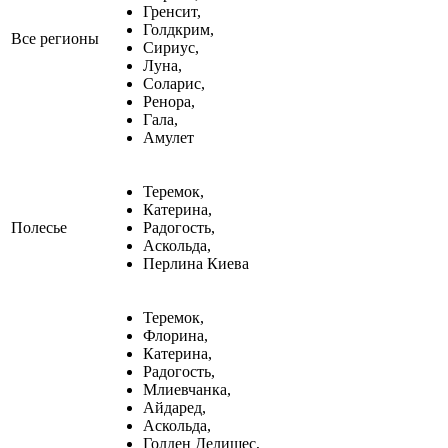
Гренсит,
Голдкрим,
Все регионы
Сириус,
Луна,
Соларис,
Ренора,
Гала,
Амулет
Теремок,
Катерина,
Полесье
Радогость,
Аскольда,
Перлина Киева
Теремок,
Флорина,
Катерина,
Радогость,
Млиевчанка,
Айдаред,
Аскольда,
Голден Делишес,