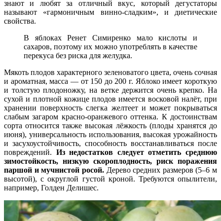
знают и любят за отличный вкус, который дегустаторы
называют «гармоничным винно-сладким», и диетические
свойства.
В яблоках Ренет Симиренко мало кислоты и
сахаров, поэтому их можно употреблять в качестве
перекуса без риска для желудка.
Мякоть плодов характерного зеленоватого цвета, очень сочная
и ароматная, масса — от 150 до 200 г. Яблоко имеет короткую
и толстую плодоножку, на ветке держится очень крепко. На
сухой и плотной кожице плодов имеется восковой налёт, при
хранении поверхность слегка желтеет и может покрываться
слабым загаром красно-оранжевого оттенка. К достоинствам
сорта относится также высокая лёжкость (плоды хранятся до
июня), универсальность использования, высокая урожайность
и засухоустойчивость, способность восстанавливаться после
повреждений.
Из недостатков следует отметить среднюю
зимостойкость, низкую скороплодность, риск поражения
паршой и мучнистой росой.
Дерево средних размеров (5–6 м
высотой), с округлой густой кроной. Требуются опылители,
например, Голден Делишес.