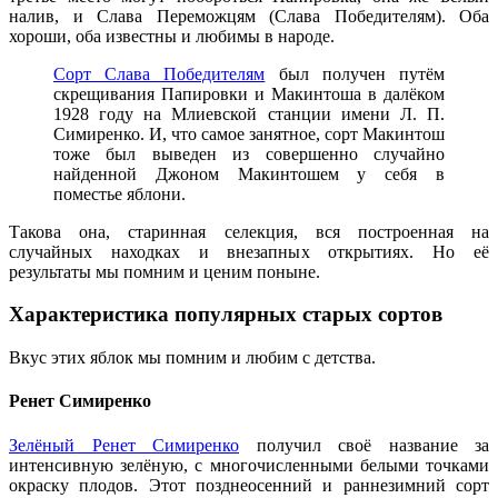
налив, и Слава Переможцям (Слава Победителям). Оба
хороши, оба известны и любимы в народе.
Сорт Слава Победителям
был получен путём
скрещивания Папировки и Макинтоша в далёком
1928 году на Млиевской станции имени Л. П.
Симиренко. И, что самое занятное, сорт Макинтош
тоже был выведен из совершенно случайно
найденной Джоном Макинтошем у себя в
поместье яблони.
Такова она, старинная селекция, вся построенная на
случайных находках и внезапных открытиях. Но её
результаты мы помним и ценим поныне.
Характеристика популярных старых сортов
Вкус этих яблок мы помним и любим с детства.
Ренет Симиренко
Зелёный Ренет Симиренко
получил своё название за
интенсивную зелёную, с многочисленными белыми точками
окраску плодов. Этот позднеосенний и раннезимний сорт