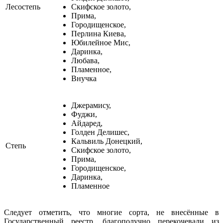
Лесостепь
Скифское золото,
Прима,
Городищенское,
Перлина Киева,
Юбилейное Мис,
Даринка,
Любава,
Пламенное,
Внучка
Джерамису,
Фуджи,
Айдаред,
Голден Делишес,
Кальвиль Донецкий,
Степь
Скифское золото,
Прима,
Городищенское,
Даринка,
Пламенное
Следует отметить, что многие сорта, не внесённые в
Государственный реестр, благополучно перекочевали из