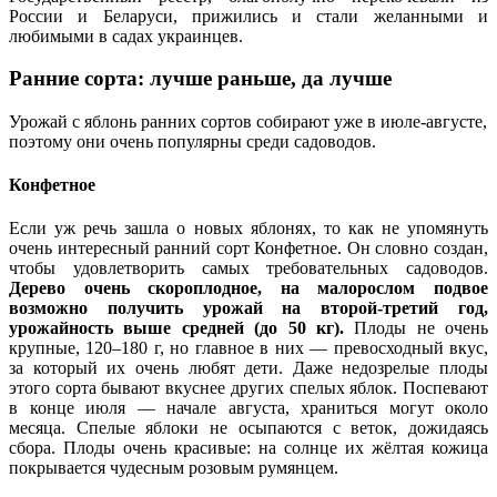
России и Беларуси, прижились и стали желанными и
любимыми в садах украинцев.
Ранние сорта: лучше раньше, да лучше
Урожай с яблонь ранних сортов собирают уже в июле-августе,
поэтому они очень популярны среди садоводов.
Конфетное
Если уж речь зашла о новых яблонях, то как не упомянуть
очень интересный ранний сорт Конфетное. Он словно создан,
чтобы удовлетворить самых требовательных садоводов.
Дерево очень скороплодное, на малорослом подвое
возможно получить урожай на второй-третий год,
урожайность выше средней (до 50 кг).
Плоды не очень
крупные, 120–180 г, но главное в них — превосходный вкус,
за который их очень любят дети. Даже недозрелые плоды
этого сорта бывают вкуснее других спелых яблок. Поспевают
в конце июля — начале августа, храниться могут около
месяца. Спелые яблоки не осыпаются с веток, дожидаясь
сбора. Плоды очень красивые: на солнце их жёлтая кожица
покрывается чудесным розовым румянцем.