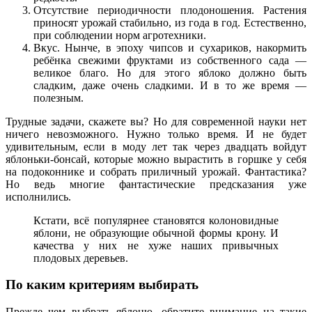
Отсутствие периодичности плодоношения. Растения
приносят урожай стабильно, из года в год. Естественно,
при соблюдении норм агротехники.
Вкус. Нынче, в эпоху чипсов и сухариков, накормить
ребёнка свежими фруктами из собственного сада —
великое благо. Но для этого яблоко должно быть
сладким, даже очень сладкими. И в то же время —
полезным.
Трудные задачи, скажете вы? Но для современной науки нет
ничего невозможного. Нужно только время. И не будет
удивительным, если в моду лет так через двадцать войдут
яблоньки-бонсай, которые можно вырастить в горшке у себя
на подоконнике и собрать приличный урожай. Фантастика?
Но ведь многие фантастические предсказания уже
исполнились.
Кстати, всё популярнее становятся колоновидные
яблони, не образующие обычной формы крону. И
качества у них не хуже наших привычных
плодовых деревьев.
По каким критериям выбирать
Прежде чем выбрать яблоню, обратите внимание на такие