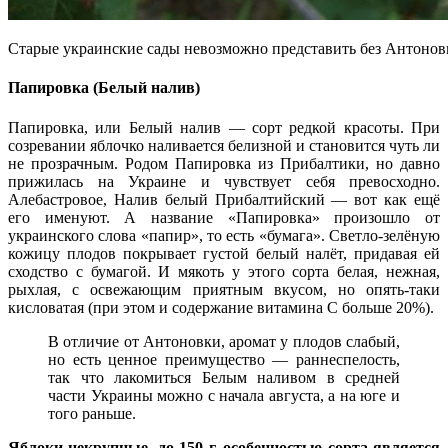
Старые украинские сады невозможно представить без Антонов
Папировка (Белый налив)
Папировка, или Белый налив — сорт редкой красоты. При
созревании яблочко наливается белизной и становится чуть ли
не прозрачным. Родом Папировка из Прибалтики, но давно
прижилась на Украине и чувствует себя превосходно.
Алебастровое, Налив белый Прибалтийский — вот как ещё
его именуют. А название «Папировка» произошло от
украинского слова «папир», то есть «бумага». Светло-зелёную
кожицу плодов покрывает густой белый налёт, придавая ей
сходство с бумагой. И мякоть у этого сорта белая, нежная,
рыхлая, с освежающим приятным вкусом, но опять-таки
кисловатая (при этом и содержание витамина С больше 20%).
В отличие от Антоновки, аромат у плодов слабый,
но есть ценное преимущество — раннеспелость,
так что лакомиться Белым наливом в средней
части Украины можно с начала августа, а на юге и
того раньше.
Яблоки некрупные, до 150 г, особенностью сорта является