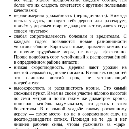
более что их сладость сочетается с другими полезными
качествами;
неравномерная урожайность (периодичность). Никогда
нельзя угадать, порадует тебя дерево или разочарует,
причём у деревьев старше двадцати лет случаются года
совсем «пустые»;
слабая сопротивляемость болезням и вредителям. С
каждым годом появляются новые разновидности
«врагов» яблони. Бороться с ними, применяя химикаты
и прочие трудоёмкие меры, не всегда эффективно.
Проще подобрать сорт, устойчивый к распространённой
в определённом районе напасти;
низкая скороплодность. Деревья дают урожай на
шестой-седьмой год после посадки. В наш век скоростей
это слишком долгий срок, не устраивающий
потребителя;
высокорослость и раскидистость кроны. Это самый
сложный пункт. Имея на своём участке яблоню высотой
до семи метров и почти таким же диаметром кроны,
поневоле начнёшь задумываться, что делать с этим
богатством. В огромной усадьбе такому роскошному
дереву — самое место, но не в современном саду, на
десяти-двенадцати сотках. Площади не те, да и нет
лишней рабочей силы, чтобы ухаживать за «царь-