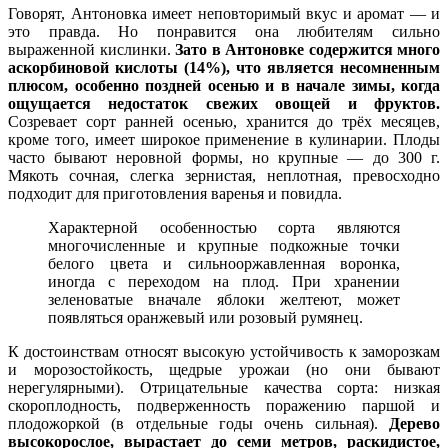
Говорят, Антоновка имеет неповторимый вкус и аромат — и
это правда. Но понравится она любителям сильно
выраженной кислинки.
Зато в Антоновке содержится много
аскорбиновой кислоты (14%), что является несомненным
плюсом, особенно поздней осенью и в начале зимы, когда
ощущается недостаток свежих овощей и фруктов.
Созревает сорт ранней осенью, хранится до трёх месяцев,
кроме того, имеет широкое применение в кулинарии. Плоды
часто бывают неровной формы, но крупные — до 300 г.
Мякоть сочная, слегка зернистая, неплотная, превосходно
подходит для приготовления варенья и повидла.
Характерной особенностью сорта являются
многочисленные и крупные подкожные точки
белого цвета и сильнооржавленная воронка,
иногда с переходом на плод. При хранении
зеленоватые вначале яблоки желтеют, может
появляться оранжевый или розовый румянец.
К достоинствам относят высокую устойчивость к заморозкам
и морозостойкость, щедрые урожаи (но они бывают
нерегулярными). Отрицательные качества сорта: низкая
скороплодность, подверженность поражению паршой и
плодожоркой (в отдельные годы очень сильная).
Дерево
высокорослое, вырастает до семи метров, раскидистое,