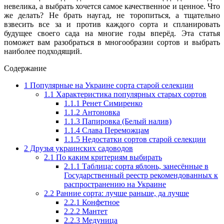
невелика, а выбрать хочется самое качественное и ценное. Что
же делать? Не брать наугад, не торопиться, а тщательно
взвесить все за и против каждого сорта и спланировать
будущее своего сада на многие годы вперёд. Эта статья
поможет вам разобраться в многообразии сортов и выбрать
наиболее подходящий.
Содержание
1
Популярные на Украине сорта старой селекции
1.1
Характеристика популярных старых сортов
1.1.1
Ренет Симиренко
1.1.2
Антоновка
1.1.3
Папировка (Белый налив)
1.1.4
Слава Переможцам
1.1.5
Недостатки сортов старой селекции
2
Друзья украинских садоводов
2.1
По каким критериям выбирать
2.1.1
Таблица: сорта яблонь, занесённые в
Государственный реестр рекомендованных к
распространению на Украине
2.2
Ранние сорта: лучше раньше, да лучше
2.2.1
Конфетное
2.2.2
Мантет
2.2.3
Медуница