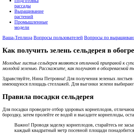
Подготовка
рассады
Выращивание
растений
Промышленные
модели
Ваша-Теплица
Вопросы пользователей
Вопросы по выращиван
Как получить зелень сельдерея в обогр
Молодые листья сельдерея являются отличной приправой к суп
молодой зеленью. Расскажите, как получают в обогреваемой т
Здравствуйте, Нина Петровна! Для получения зеленых листье
имеющуюся площадь стеллажей. Для выгонки зелени выбирают 
Правила посадки сельдерея
Для посадки проведите отбор здоровых корнеплодов, отличаю
бороздку, затем пролейте ее водой и высадите корнеплоды, ос
Важно! Проводя заделку корнеплодов, старайтесь не зас
каждый квадратный метр посевной площади понадобится о