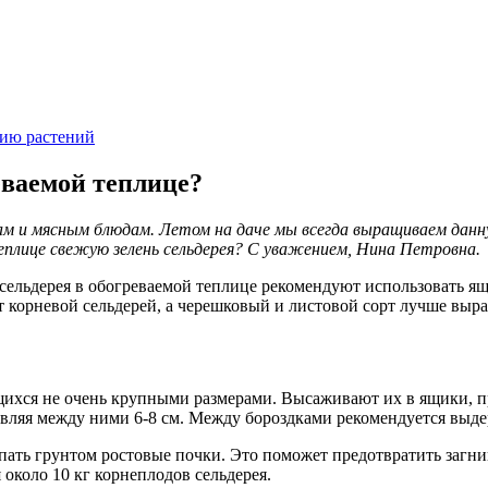
ию растений
еваемой теплице?
ам и мясным блюдам. Летом на даче мы всегда выращиваем данн
еплице свежую зелень сельдерея? С уважением, Нина Петровна.
в сельдерея в обогреваемой теплице рекомендуют использовать
корневой сельдерей, а черешковый и листовой сорт лучше выра
щихся не очень крупными размерами. Высаживают их в ящики, п
тавляя между ними 6-8 см. Между бороздками рекомендуется выде
ыпать грунтом ростовые почки. Это поможет предотвратить загни
коло 10 кг корнеплодов сельдерея.